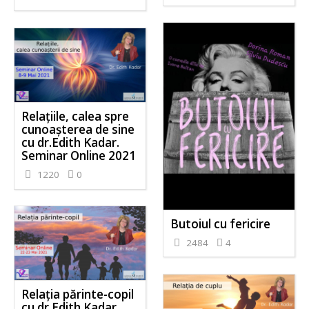
Relațiile, calea spre
cunoașterea de sine
cu dr.Edith Kadar.
Seminar Online 2021
1220
0
Butoiul cu fericire
2484
4
Relația părinte-copil
cu dr Edith Kadar.