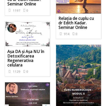
Seminar Online
1197
0
Relația de cuplu cu
dr Edith Kadar.
Seminar Online
914
0
Așa DA și Așa NU în
Detoxificarea
Regenerativa
celulara
1129
0