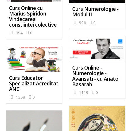
Curs Online cu
Curs Numerologie -
Marius Spiridon
Modul II
Vindecarea
996
0
conștiinței colective
994
0
Curs Online -
Numerologie -
Curs Educator
Avansati - cu Anatol
Specializat Acreditat
Basarab
ANC
1119
0
1358
0