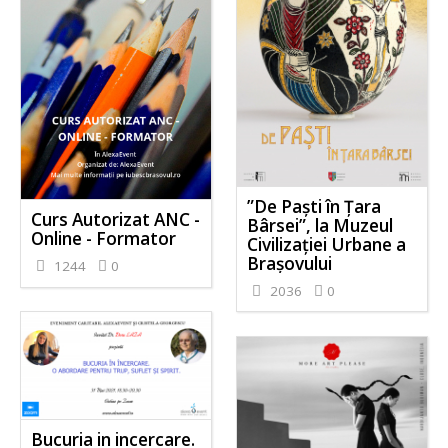
”De Paști în Țara
Curs Autorizat ANC -
Bârsei”, la Muzeul
Online - Formator
Civilizației Urbane a
Brașovului
1244
0
2036
0
Bucuria in incercare.