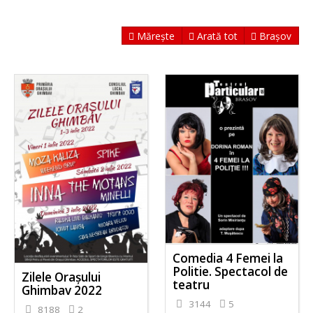
Mărește
Arată tot
Brașov
Comedia 4 Femei la
Politie. Spectacol de
Zilele Orașului
teatru
Ghimbav 2022
3144
5
8188
2