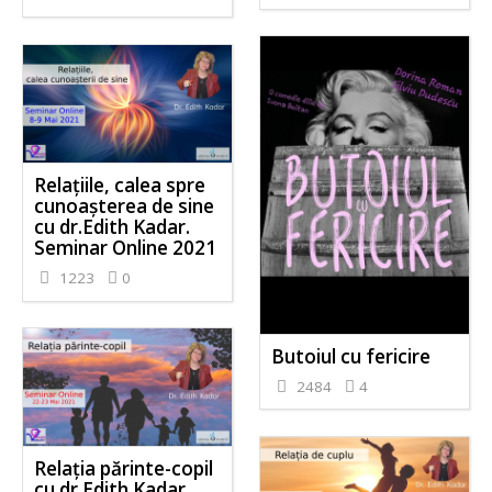
Relațiile, calea spre
cunoașterea de sine
cu dr.Edith Kadar.
Seminar Online 2021
1223
0
Butoiul cu fericire
2484
4
Relația părinte-copil
cu dr Edith Kadar.