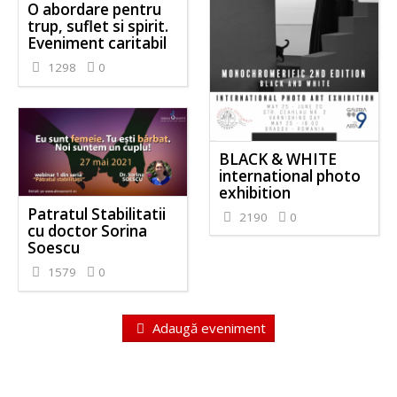
O abordare pentru
trup, suflet si spirit.
Eveniment caritabil
1298
0
BLACK & WHITE
international photo
exhibition
Patratul Stabilitatii
2190
0
cu doctor Sorina
Soescu
1579
0
Adaugă eveniment