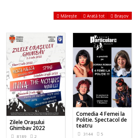
Mărește
Arată tot
Brașov
Comedia 4 Femei la
Politie. Spectacol de
Zilele Orașului
teatru
Ghimbav 2022
3144
5
8189
2