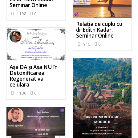
Seminar Online
1198
0
Relația de cuplu cu
dr Edith Kadar.
Seminar Online
915
0
Așa DA și Așa NU în
Detoxificarea
Regenerativa
celulara
1130
0