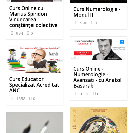
Curs Online cu
Curs Numerologie -
Marius Spiridon
Modul II
Vindecarea
996
0
conștiinței colective
994
0
Curs Online -
Numerologie -
Curs Educator
Avansati - cu Anatol
Specializat Acreditat
Basarab
ANC
1120
0
1358
0