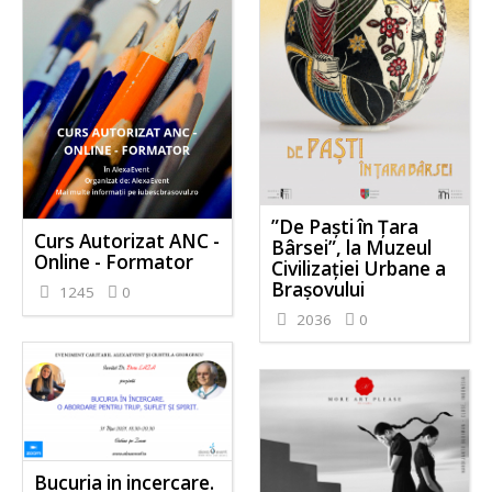
”De Paști în Țara
Curs Autorizat ANC -
Bârsei”, la Muzeul
Online - Formator
Civilizației Urbane a
Brașovului
1245
0
2036
0
Bucuria in incercare.