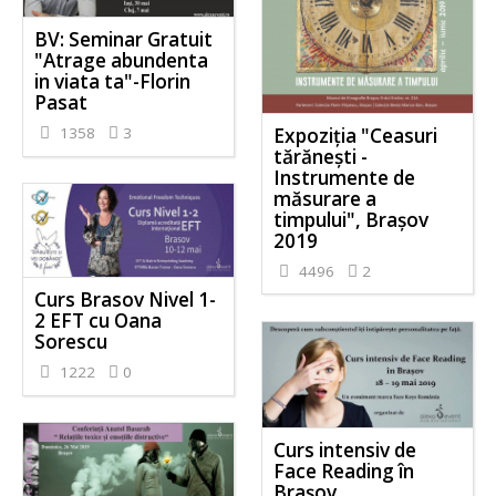
BV: Seminar Gratuit
"Atrage abundenta
in viata ta"-Florin
Pasat
Expoziția "Ceasuri
1358
3
tărănești -
Instrumente de
măsurare a
timpului", Brașov
2019
4496
2
Curs Brasov Nivel 1-
2 EFT cu Oana
Sorescu
1222
0
Curs intensiv de
Face Reading în
Braşov