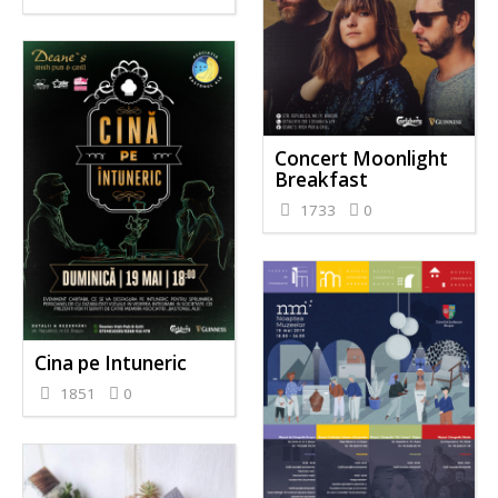
Concert Moonlight
Breakfast
1733
0
Cina pe Intuneric
1851
0