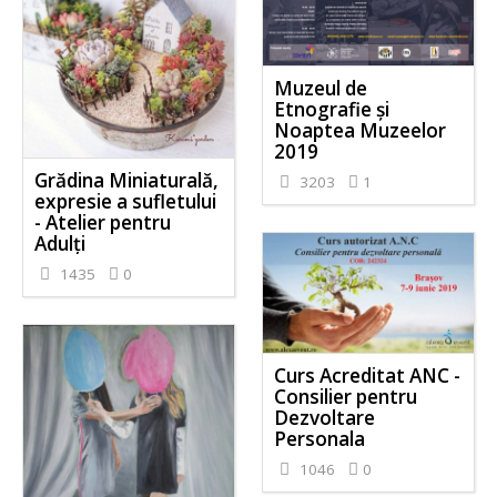
Muzeul de
Etnografie și
Noaptea Muzeelor
2019
Grădina Miniaturală,
3203
1
expresie a sufletului
- Atelier pentru
Adulți
1435
0
Curs Acreditat ANC -
Consilier pentru
Dezvoltare
Personala
1046
0