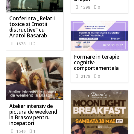
1398
0
Conferinta „Relatii
toxice si Emotii
distructive” cu
Anatol Basarab
1678
2
Formare in terapie
cognitiv-
comportamentala
2178
0
Atelier intensiv de
pictura de weekend
la Brasov pentru
incepatori
1549
1