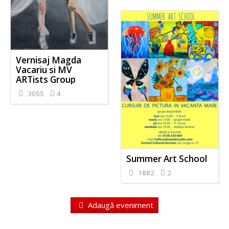
Vernisaj Magda
Vacariu si MV
ARTists Group
3055
4
Summer Art School
1882
2
Adaugă eveniment