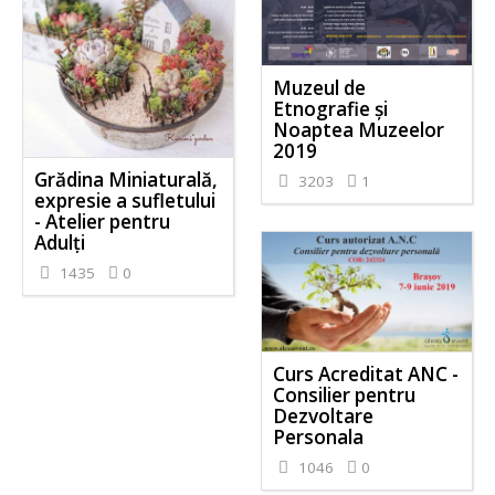
Muzeul de
Etnografie și
Noaptea Muzeelor
2019
Grădina Miniaturală,
3203
1
expresie a sufletului
- Atelier pentru
Adulți
1435
0
Curs Acreditat ANC -
Consilier pentru
Dezvoltare
Personala
1046
0