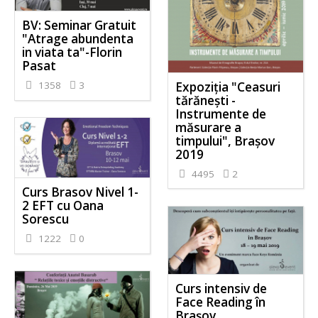
BV: Seminar Gratuit
"Atrage abundenta
in viata ta"-Florin
Pasat
Expoziția "Ceasuri
1358
3
tărănești -
Instrumente de
măsurare a
timpului", Brașov
2019
4495
2
Curs Brasov Nivel 1-
2 EFT cu Oana
Sorescu
1222
0
Curs intensiv de
Face Reading în
Braşov