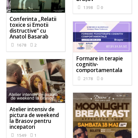
1398
0
Conferinta „Relatii
toxice si Emotii
distructive” cu
Anatol Basarab
1678
2
Formare in terapie
cognitiv-
comportamentala
2178
0
Atelier intensiv de
pictura de weekend
la Brasov pentru
incepatori
1549
1