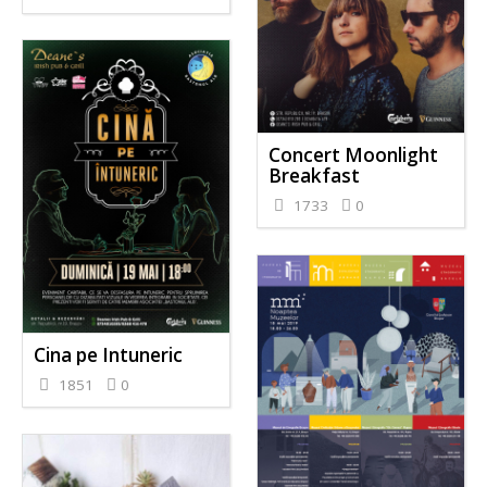
Concert Moonlight
Breakfast
1733
0
Cina pe Intuneric
1851
0