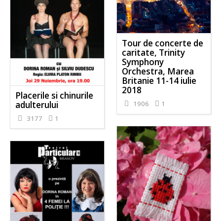
Tour de concerte de
caritate, Trinity
Symphony
Orchestra, Marea
Britanie 11-14 iulie
2018
Placerile si chinurile
adulterului
1906
1
3177
1