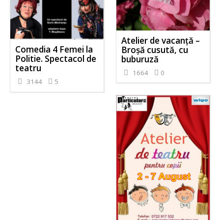
Atelier de vacanță –
Comedia 4 Femei la
Broșă cusută, cu
Politie. Spectacol de
buburuză
teatru
1664
0
3144
5