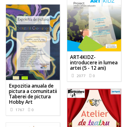
ART4KIDZ-
introducere in lumea
artei (5 - 12 ani)
2077
0
Expozitia anuala de
pictura a comunitatii
Taberei de pictura
Hobby Art
1767
0