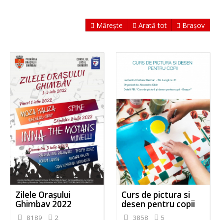
Mărește
Arată tot
Brașov
Zilele Orașului
Curs de pictura si
Ghimbav 2022
desen pentru copii
8189
2
3858
5