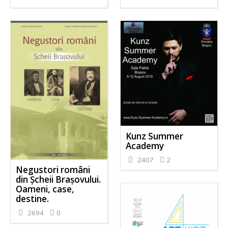
Kunz Summer
Academy
2407
2
Negustori români
din Șcheii Brașovului.
Oameni, case,
destine.
2694
0