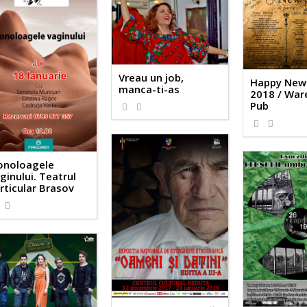
Vreau un job,
Happy New
manca-ti-as
2018 / Wa
Pub
noloagele
ginului. Teatrul
rticular Brasov