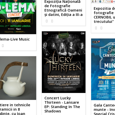
Expoziția Națională
de Fotografie
Expozitia d
Etnografică Oameni
fotografie 
și datini, Ediția a III-a
CERNOBIL 
trecutului"
lema-Live Music
Concert Lucky
Thirteen - Lansare
itiere in tehnicile
Gala Cante
EP: Standing In The
ramicii in 8
munte - Inv
Shadows
dinte, cu Ioan
Special Cris