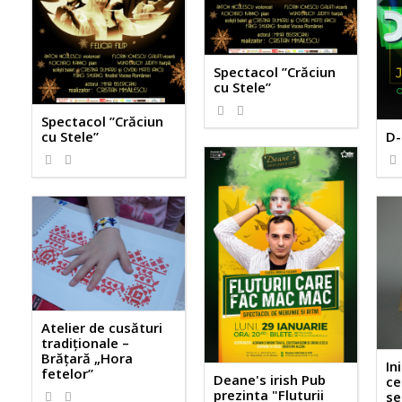
Spectacol ”Crăciun
cu Stele”
Spectacol ”Crăciun
cu Stele”
D-
Atelier de cusături
tradiționale –
Brățară „Hora
In
fetelor”
Deane's irish Pub
ce
prezinta "Fluturii
se