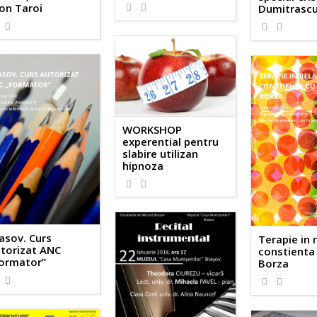
on Taroi
Dumitrasc
WORKSHOP
experential pentru
slabire utilizan
hipnoza
asov. Curs
Terapie in 
torizat ANC
constienta
ormator”
Borza