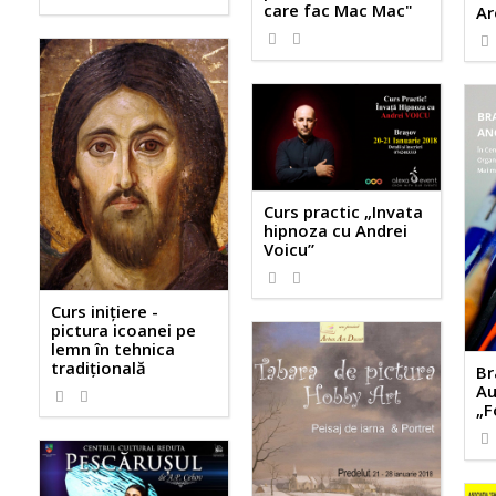
care fac Mac Mac"
Ar
Curs practic „Invata
hipnoza cu Andrei
Voicu”
Curs inițiere -
pictura icoanei pe
lemn în tehnica
tradițională
Br
Au
„F