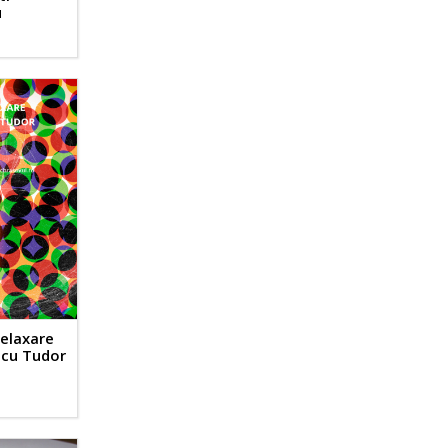
u
relaxare
 cu Tudor