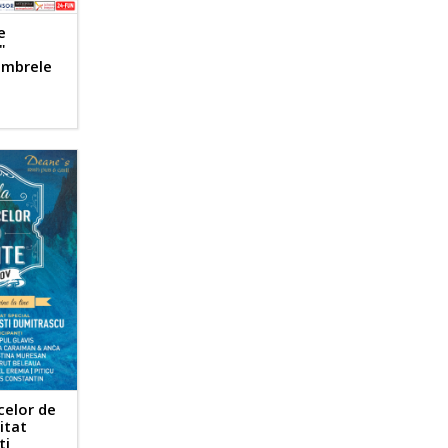
e
"
umbrele
celor de
itat
ti