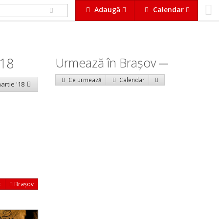
Adaugă
Calendar
018
Urmează în Braşov
Ce urmează
Calendar
artie '18
t
Brașov