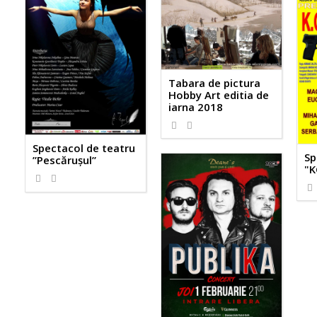
Tabara de pictura
Hobby Art editia de
iarna 2018
Spectacol de teatru
Sp
”Pescărușul”
"K