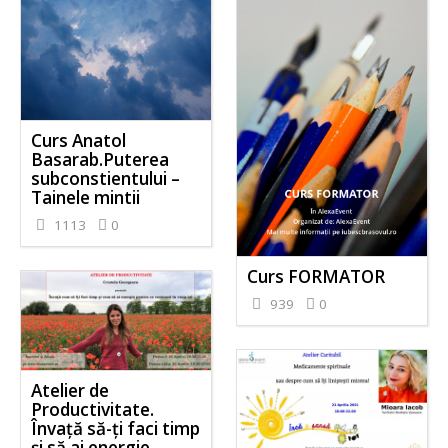
Curs Anatol
Basarab.Puterea
subconstientului –
Tainele mintii
1113
0
Curs FORMATOR
939
0
Atelier de
Productivitate.
Învață să-ți faci timp
și să ai energie