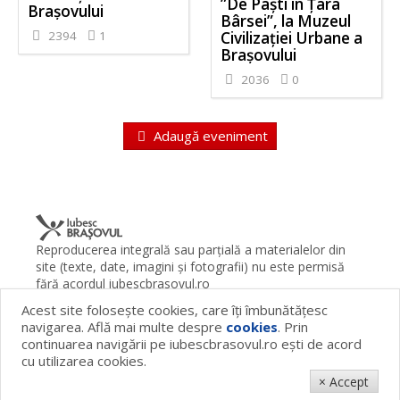
”De Paști în Țara
Brașovului
Bârsei”, la Muzeul
2394
1
Civilizației Urbane a
Brașovului
2036
0
Adaugă eveniment
Reproducerea integrală sau parţială a materialelor din
site (texte, date, imagini şi fotografii) nu este permisă
fără acordul iubescbrasovul.ro
Acest site foloseşte cookies, care îţi îmbunătăţesc
Termeni şi condiţii
Contact
Despre proiect
FAQ
navigarea. Află mai multe despre
cookies
. Prin
Cookies
Publicitate
continuarea navigării pe iubescbrasovul.ro eşti de acord
© 2026 iubescbrasovul.ro
cu utilizarea cookies.
× Accept