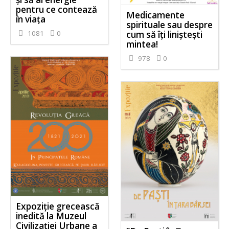
pentru ce contează
Medicamente
în viața
spirituale sau despre
cum să îți liniștești
1081
0
mintea!
978
0
Expoziție grecească
inedită la Muzeul
Civilizației Urbane a