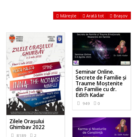
Mărește
Arată tot
Brașov
Seminar Online.
Secrete de Familie și
Traume Moștenite
din Familie cu dr.
Edith Kadar
949
0
Zilele Orașului
Ghimbav 2022
8189
2