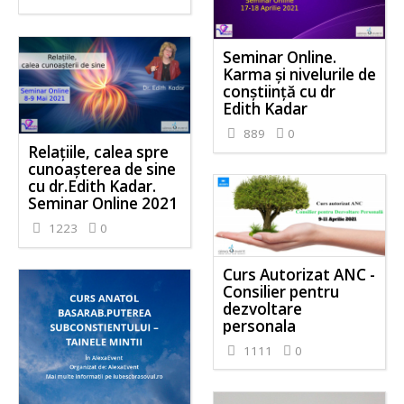
Seminar Online.
Karma și nivelurile de
conștiință cu dr
Edith Kadar
889
0
Relațiile, calea spre
cunoașterea de sine
cu dr.Edith Kadar.
Seminar Online 2021
1223
0
Curs Autorizat ANC -
Consilier pentru
dezvoltare
personala
1111
0