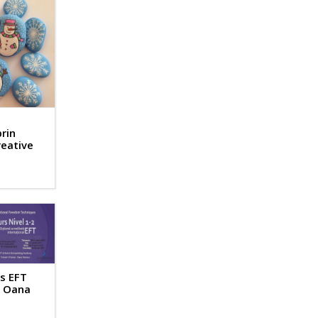
rin
reative
rs EFT
u Oana