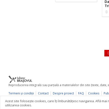
Da
Tr
Reproducerea integrală sau parţială a materialelor din site (texte, date,
Termeni şi condiţii
Contact
Despre proiect
FAQ
Cookies
Publ
© 2026 iubescbrasovul.ro
Acest site foloseşte cookies, care îţi îmbunătăţesc navigarea. Află ma
utilizarea cookies.