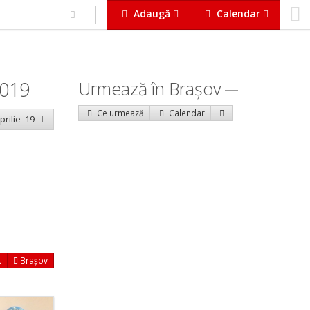
Adaugă
Calendar
2019
Urmează în Braşov
Ce urmează
Calendar
prilie '19
t
Brașov