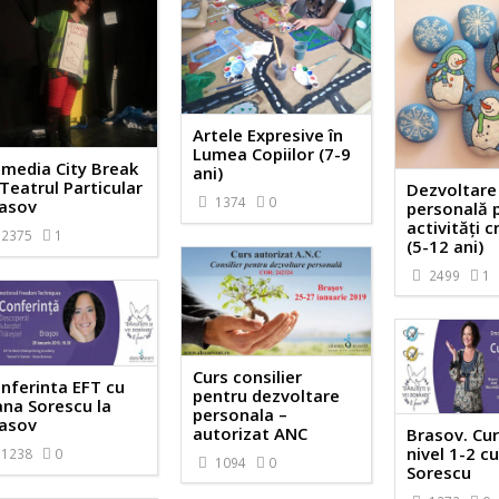
Artele Expresive în
Lumea Copiilor (7-9
media City Break
ani)
 Teatrul Particular
Dezvoltare
1374
0
asov
personală p
activităţi c
2375
1
(5-12 ani)
2499
1
Curs consilier
nferinta EFT cu
pentru dezvoltare
na Sorescu la
personala –
asov
autorizat ANC
Brasov. Cu
nivel 1-2 c
1238
0
1094
0
Sorescu