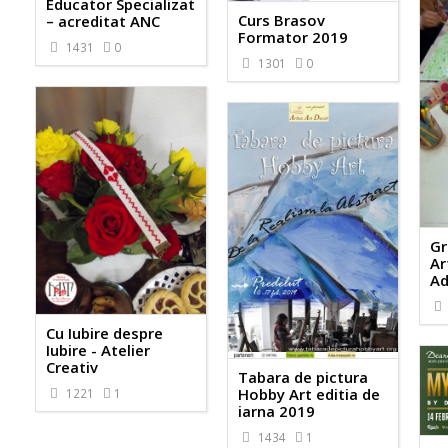
Educator Specializat
Curs Brasov
– acreditat ANC
Formator 2019
1431
0
1301
0
Gr
Ar
Ad
Cu Iubire despre
Iubire - Atelier
Creativ
Tabara de pictura
Hobby Art editia de
1221
1
iarna 2019
1434
1