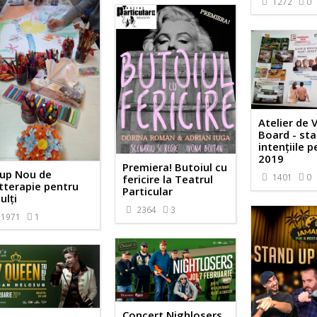
1272
0
Atelier de 
Board - sta
intenţiile 
2019
Premiera! Butoiul cu
up Nou de
1401
0
fericire la Teatrul
tterapie pentru
Particular
ulți
2364
3
1971
1
Concert Nighlosers