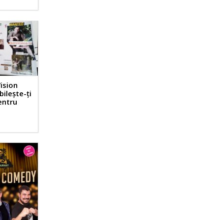
Vision
bileşte-ţi
pentru