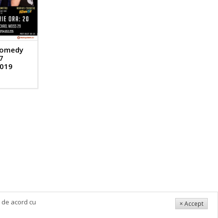
Comedy
 7
2019
i de acord cu
× Accept