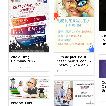
Co
la
Br
Zilele Orașului
Curs de pictura si
Ghimbav 2022
desen pentru copii -
Brasov (5 - 16 ani)
8188
2
7371
5
Co
Oa
Br
Brasov. Curs