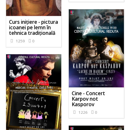
Curs inițiere - pictura
icoanei pe lemn în
tehnica tradițională
1259
0
Cine - Concert
Karpov not
Kasporov
1226
0