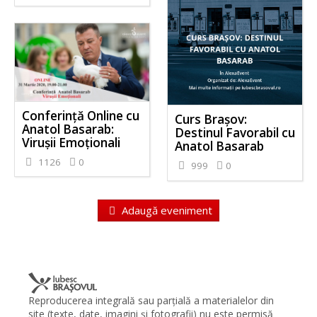
Conferință Online cu
Curs Brașov:
Anatol Basarab:
Destinul Favorabil cu
Virușii Emoționali
Anatol Basarab
1126
0
999
0
Adaugă eveniment
Reproducerea integrală sau parţială a materialelor din
site (texte, date, imagini şi fotografii) nu este permisă