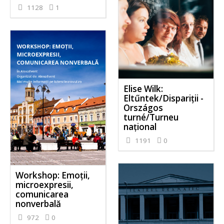
1128
1
Elise Wilk:
Eltűntek/Dispariții -
Országos
turné/Turneu
național
1191
0
Workshop: Emoții,
microexpresii,
comunicarea
nonverbală
972
0