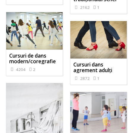
2162
1
Cursuri de dans
modern/coregrafie
Cursuri dans
4204
2
agrement adulți
2872
1