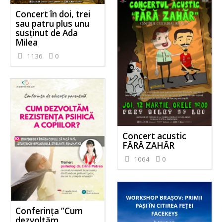
Concert în doi, trei
sau patru plus unu
susținut de Ada
Milea
1136
0
Concert acustic
FĂRĂ ZAHĂR
1064
0
Conferința ”Cum
dezvoltăm