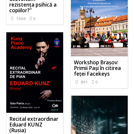
rezistența psihică a
copiilor?”
1068
0
Workshop Brașov:
Primii Pași în citirea
feței Facekeys
891
0
Recital extraordinar
Eduard KUNZ
(Rusia)