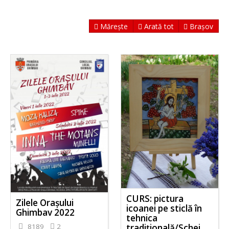
Mărește
Arată tot
Brașov
CURS: pictura
Zilele Orașului
icoanei pe sticlă în
Ghimbav 2022
tehnica
8189
2
tradițională/Schei