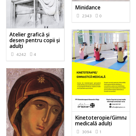
Minidance
2343
0
Atelier grafică și
desen pentru copii și
adulți
4242
4
Kinetoteropie/Gimnasti
medicală adulți
3094
1