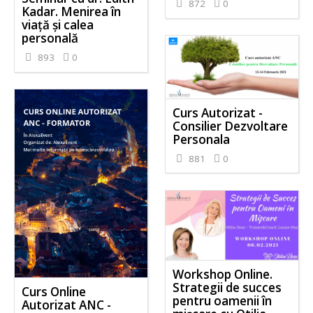
872
0
Kadar. Menirea în
viață și calea
personală
893
0
Curs Autorizat -
Consilier Dezvoltare
Personala
881
0
Workshop Online.
Strategii de succes
Curs Online
pentru oamenii în
Autorizat ANC -