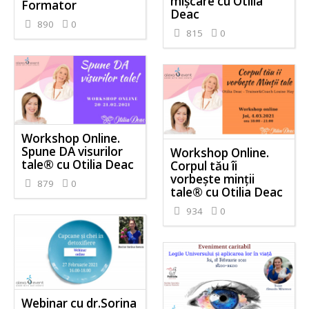
mișcare cu Otilia
Formator
Deac
890
0
815
0
Workshop Online.
Spune DA visurilor
Workshop Online.
tale® cu Otilia Deac
Corpul tău îi
vorbește minții
879
0
tale® cu Otilia Deac
934
0
Webinar cu dr.Sorina