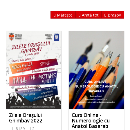
Mărește
Arată tot
Brașov
Zilele Orașului
Curs Online -
Ghimbav 2022
Numerologie cu
Anatol Basarab
8189
2