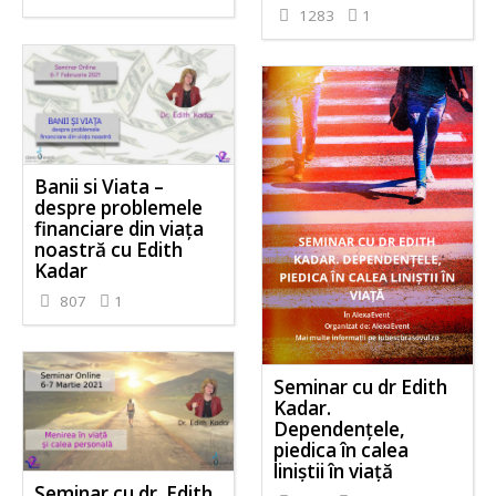
1283
1
Banii si Viata –
despre problemele
financiare din viața
noastră cu Edith
Kadar
807
1
Seminar cu dr Edith
Kadar.
Dependențele,
piedica în calea
liniștii în viață
Seminar cu dr. Edith