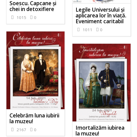
Soescu. Capcane și
chei in detoxifiere
Legile Universului și
aplicarea lor în viață.
1015
0
Eveniment caritabil
1011
0
Celebrăm luna iubirii
la muzeu!
Imortalizăm iubirea
2167
0
la muzeu!