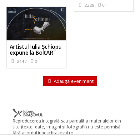
2228
0
Artistul Iulia Șchiopu
expune la BoltART
2147
0
Adaugă eveniment
Reproducerea integrală sau parţială a materialelor din
site (texte, date, imagini şi fotografii) nu este permisă
fără acordul iubescbrasovul.ro