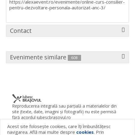
https://alexaevent.ro/evenimente/online-curs-consilier-
pentru-dezvoltare-personala-autorizat-anc-3/
Contact
Evenimente similare
608
Reproducerea integrală sau parţială a materialelor din
site (texte, date, imagini şi fotografii) nu este permisă
fără acordul iubescbrasovul.ro
Acest site foloseşte cookies, care îţi îmbunătăţesc
Termeni şi condiţii
Contact
Despre proiect
FAQ
navigarea. Află mai multe despre
cookies
. Prin
Cookies
Publicitate