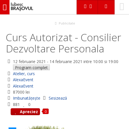
iubescbraşovul.ro
Evenimente
Atelier, curs
Curs Autorizat - Consilier Dezvoltare Personala
Publicitate
Curs Autorizat - Consilier
Dezvoltare Personala
12 februarie 2021
-
14 februarie 2021
intre 10:00 si 19:00
Program complet
Atelier, curs
AlexaEvent
AlexaEvent
87000 lei
Imbunatățește
Sesizează
881
0
0
Apreciez