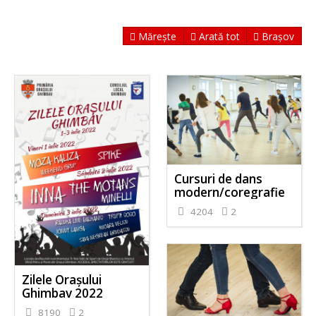
Mărește
Arată tot
Brașov
Cursuri de dans
modern/coregrafie
4204
2
Zilele Orașului
Ghimbav 2022
8190
2