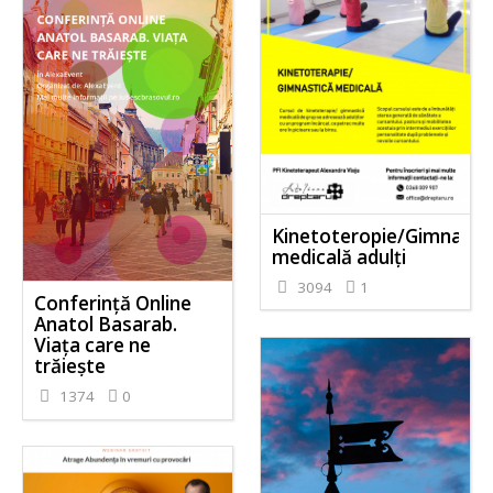
Kinetoteropie/Gimnasti
medicală adulți
3094
1
Conferință Online
Anatol Basarab.
Viața care ne
trăiește
1374
0