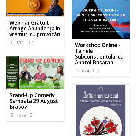
Webinar Gratuit -
Atrage Abundența în
vremuri cu provocări
855
0
Workshop Online -
Tainele
Subconstientului cu
Anatol Basarab
874
0
Stand-Up Comedy
Sambata 29 August
Brasov
1398
1