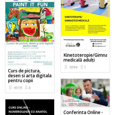
Kinetoteropie/Gimnasti
medicală adulți
3094
1
Curs de pictura,
desen si arta digitala
pentru copii
4519
2
Conferinta Online -