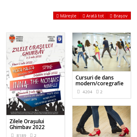
Mărește
Arată tot
Brașov
Cursuri de dans
modern/coregrafie
4204
2
Zilele Orașului
Ghimbav 2022
8189
2