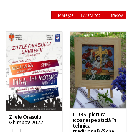
Mărește
Arată tot
Brașov
CURS: pictura
Zilele Orașului
icoanei pe sticlă în
Ghimbav 2022
tehnica
tradițională/Schei