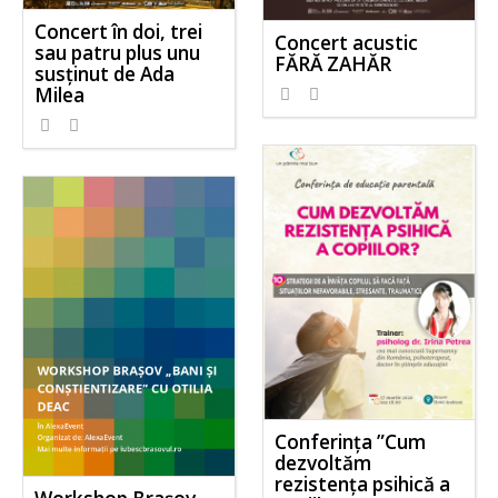
Concert în doi, trei
Concert acustic
sau patru plus unu
FĂRĂ ZAHĂR
susținut de Ada
Milea
Conferința ”Cum
dezvoltăm
rezistența psihică a