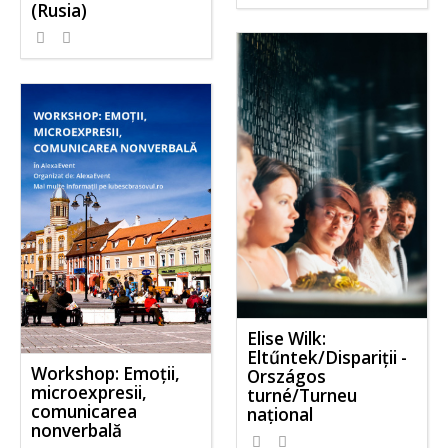
(Rusia)
Elise Wilk:
Eltűntek/Dispariții -
Workshop: Emoții,
Országos
microexpresii,
turné/Turneu
comunicarea
național
nonverbală