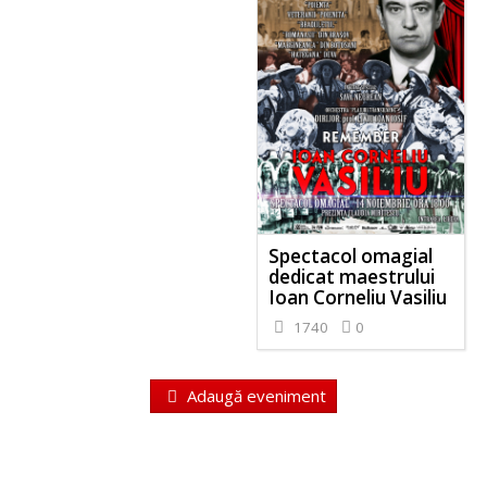
Spectacol omagial
dedicat maestrului
Ioan Corneliu Vasiliu
1740
0
Adaugă eveniment