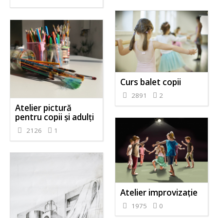
Curs balet copii
2891
2
Atelier pictură
pentru copii și adulți
2126
1
Atelier improvizație
1975
0