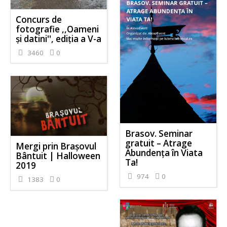
Concurs de
fotografie ,,Oameni
și datini'', ediția a V-a
3460
0
Brasov. Seminar
gratuit – Atrage
Mergi prin Brașovul
Abundența în Viata
Bântuit | Halloween
Ta!
2019
974
0
1383
0