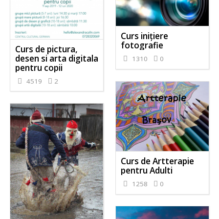
Curs inițiere
fotografie
Curs de pictura,
desen si arta digitala
1310
0
pentru copii
4519
2
Curs de Artterapie
pentru Adulti
1258
0