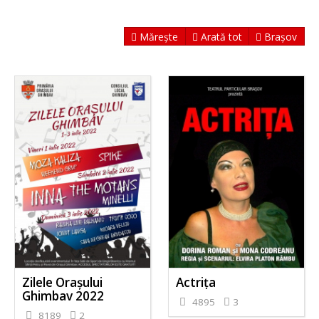
Mărește
Arată tot
Brașov
Zilele Orașului
Actriţa
Ghimbav 2022
4895
3
8189
2