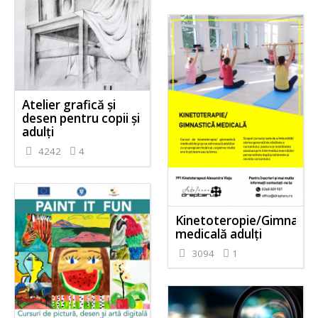
Atelier grafică și
desen pentru copii și
adulți
4242
4
Kinetoteropie/Gimnasti
medicală adulți
3094
1