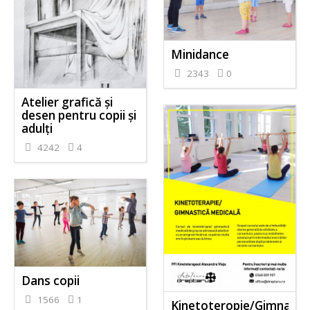
Minidance
2343
0
Atelier grafică și
desen pentru copii și
adulți
4242
4
Dans copii
1566
1
Kinetoteropie/Gimnasti