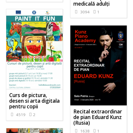
medicală adulți
3094
1
Curs de pictura,
desen si arta digitala
pentru copii
Recital extraordinar
4519
2
de pian Eduard Kunz
(Rusia)
1638
1