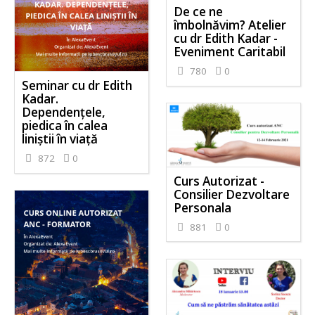
De ce ne
îmbolnăvim? Atelier
cu dr Edith Kadar -
Eveniment Caritabil
780
0
Seminar cu dr Edith
Kadar.
Dependențele,
piedica în calea
liniștii în viață
872
0
Curs Autorizat -
Consilier Dezvoltare
Personala
881
0