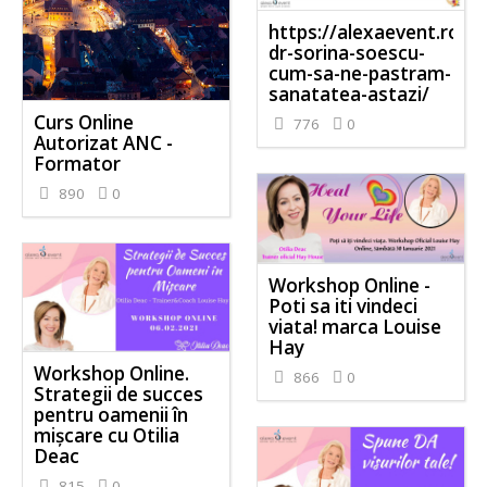
https://alexaevent.ro/e
dr-sorina-soescu-
cum-sa-ne-pastram-
sanatatea-astazi/
Curs Online
776
0
Autorizat ANC -
Formator
890
0
Workshop Online -
Poti sa iti vindeci
viata! marca Louise
Hay
Workshop Online.
866
0
Strategii de succes
pentru oamenii în
mișcare cu Otilia
Deac
815
0