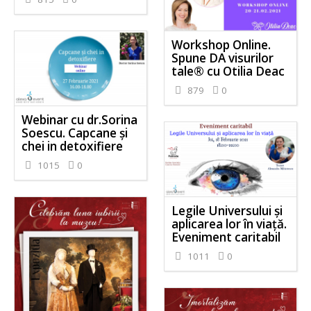
Workshop Online.
Spune DA visurilor
tale® cu Otilia Deac
879
0
Webinar cu dr.Sorina
Soescu. Capcane și
chei in detoxifiere
1015
0
Legile Universului și
aplicarea lor în viață.
Eveniment caritabil
1011
0