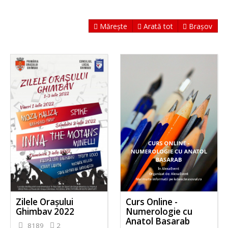
Mărește
Arată tot
Brașov
Zilele Orașului
Curs Online -
Ghimbav 2022
Numerologie cu
Anatol Basarab
8189
2