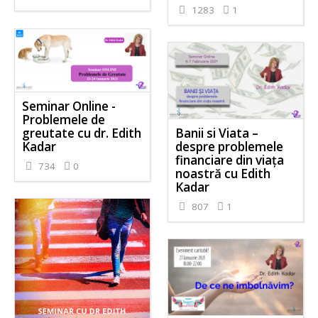
1283
1
Seminar Online -
Problemele de
greutate cu dr. Edith
Banii si Viata –
Kadar
despre problemele
financiare din viața
734
0
noastră cu Edith
Kadar
807
1