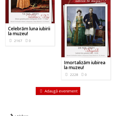
Celebrăm luna iubirii
la muzeu!
2167
0
Imortalizăm iubirea
la muzeu!
2228
0
Adaugă eveniment