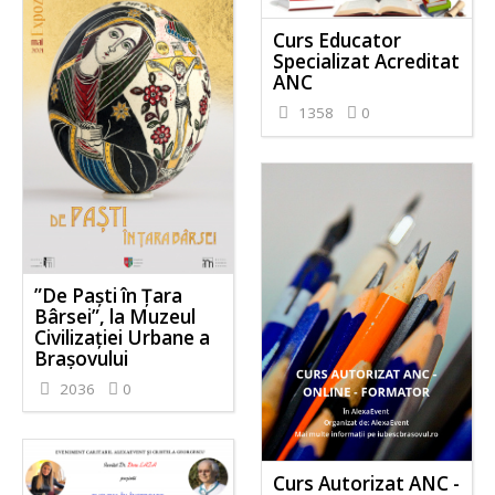
Curs Educator
Specializat Acreditat
ANC
1358
0
”De Paști în Țara
Bârsei”, la Muzeul
Civilizației Urbane a
Brașovului
2036
0
Curs Autorizat ANC -