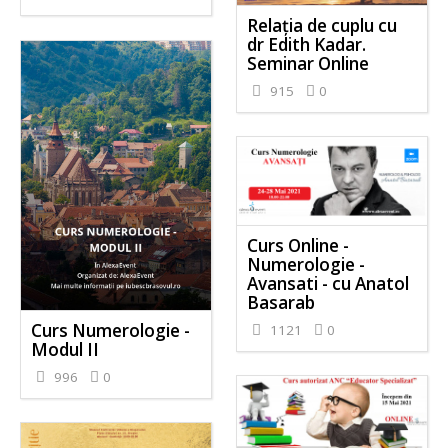
Relația de cuplu cu
dr Edith Kadar.
Seminar Online
915
0
Curs Online -
Numerologie -
Avansati - cu Anatol
Basarab
Curs Numerologie -
1121
0
Modul II
996
0