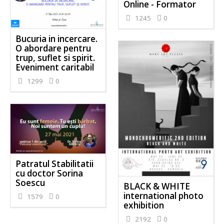
Online - Formator
1245
0
Bucuria in incercare.
O abordare pentru
trup, suflet si spirit.
Eveniment caritabil
1299
0
Patratul Stabilitatii
cu doctor Sorina
Soescu
BLACK & WHITE
international photo
1579
0
exhibition
2192
0