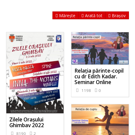
Mărește
Arată tot
Brașov
Relația părinte-copil
cu dr Edith Kadar.
Seminar Online
1198
0
Zilele Orașului
Ghimbav 2022
8190
2