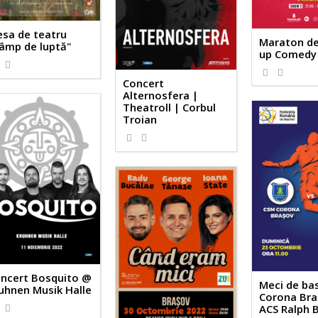
esa de teatru
Maraton de
âmp de luptă"
up Comedy 
Concert
Alternosfera |
Theatroll | Corbul
Troian
ncert Bosquito @
Meci de ba
uhnen Musik Halle
Corona Bra
ACS Ralph 