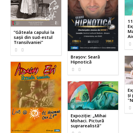
11
Ex
Ma
”Găteala capului la
Ai
sașii din sud-estul
Transilvaniei”
Brașov: Seară
Hipnotică
Ex
și
"N
Expoziție: „Mihai
Mohaci. Pictură
suprarealistă”