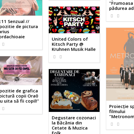
"Frumoasa 
pădurea ad
:11 Senzual //
pozitie de pictura
rius
ordachioaie
United Colors of
Kitsch Party @
Kruhnen Musik Halle
pozitie de grafica
 pictură copii Ora0
u uita să fii copil!"
Proiecție s
filmului
"Metronom
Degustare cozonaci
la Băcănia din
Cetate & Muzica
Folk