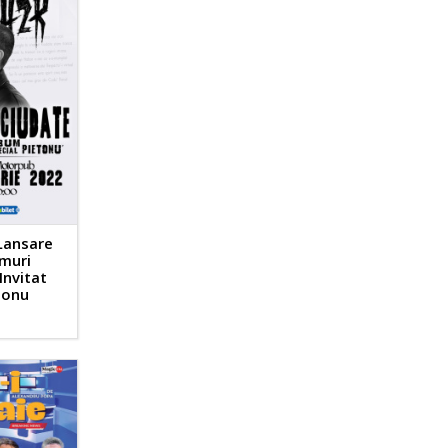
Lansare
emuri
 Invitat
tonu