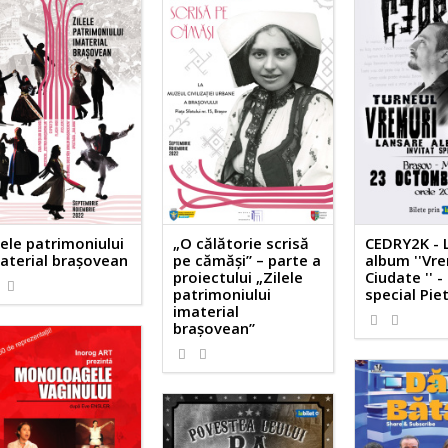
lele patrimoniului
„O călătorie scrisă
CEDRY2K - 
aterial brașovean
pe cămăși” – parte a
album ''Vr
proiectului „Zilele
Ciudate '' -
patrimoniului
special Pie
imaterial
brașovean”