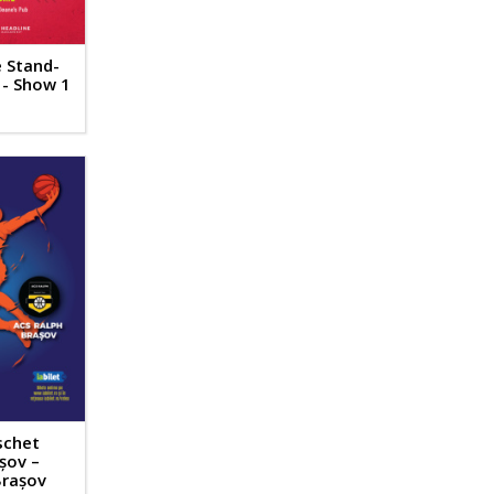
 Stand-
- Show 1
schet
șov –
Brașov