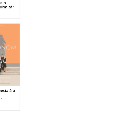
din
ormită"
pecială a
"