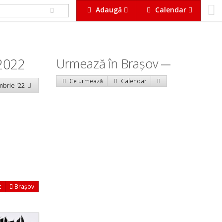
Adaugă
Calendar
2022
Urmează în Braşov
Ce urmează
Calendar
mbrie '22
t
Brașov