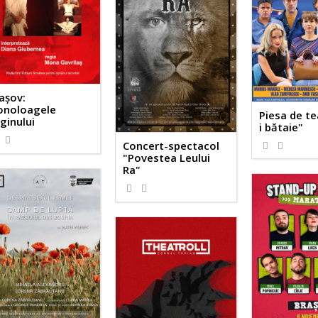
așov:
noloagele
Piesa de te
ginului
i bătaie"
Concert-spectacol
"Povestea Leului
Ra"