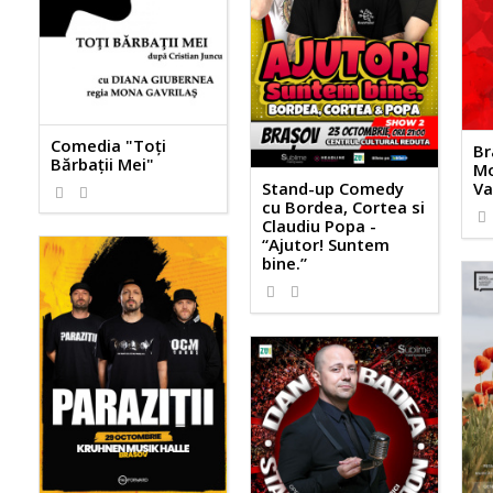
Comedia "Toți
Br
Bărbații Mei"
Mo
Stand-up Comedy
Va
cu Bordea, Cortea si
Claudiu Popa -
“Ajutor! Suntem
bine.”