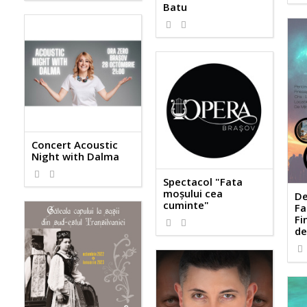
Batu
Concert Acoustic
Night with Dalma
Spectacol "Fata
moșului cea
De
cuminte"
Fa
Fi
de