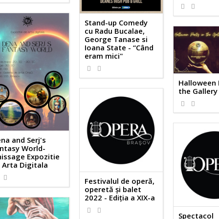
Stand-up Comedy
cu Radu Bucalae,
George Tanase si
Ioana State - “Când
eram mici"
Halloween 
the Gallery
na and Serj's
ntasy World-
nissage Expozitie
 Arta Digitala
Festivalul de operă,
operetă și balet
2022 - Ediția a XIX-a
Spectacol