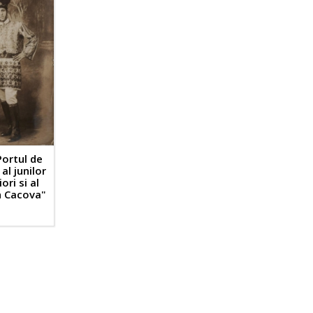
Portul de
al junilor
ori si al
in Cacova"