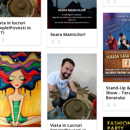
ata in lucruri
mple!Povesti in
T!
Seara Mamicilor!
Stand-Up &
Show - Ter
Berarului
Viata in Lucruri
Simple!Povesti in