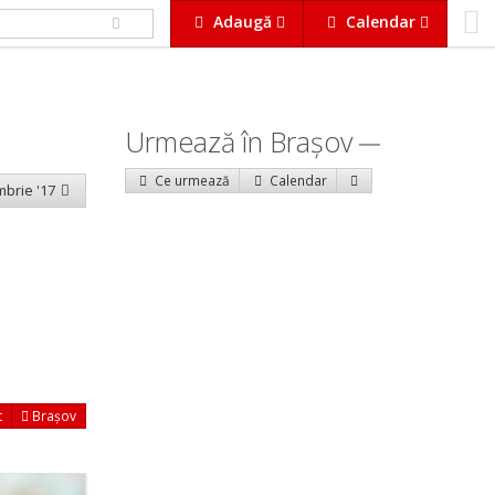
Adaugă
Calendar
Urmează în Braşov
Ce urmează
Calendar
mbrie '17
t
Brașov