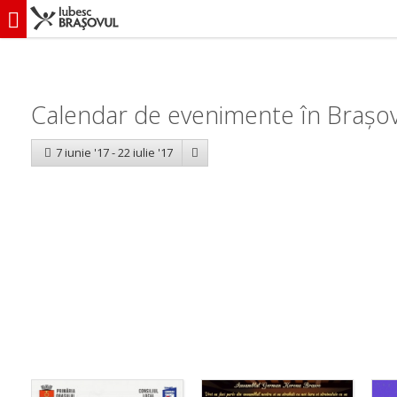
iubescbraşovul.ro
Calendar evenimente
Calendar de evenimente în Brașov:
7 iunie '17 - 22 iulie '17