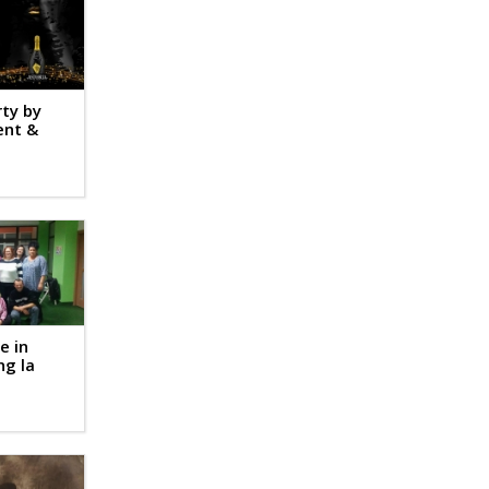
rty by
ent &
re in
ng la