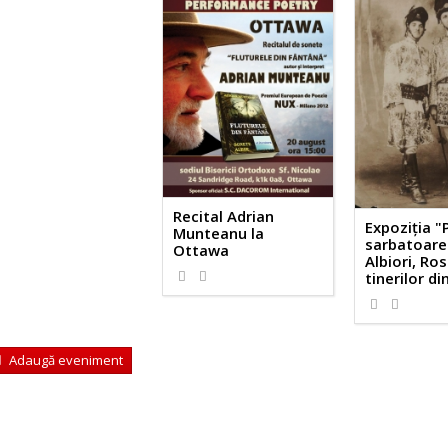
Recital Adrian
Expoziția "
Munteanu la
sarbatoare 
Ottawa
Albiori, Rosi
tinerilor d
Adaugă eveniment