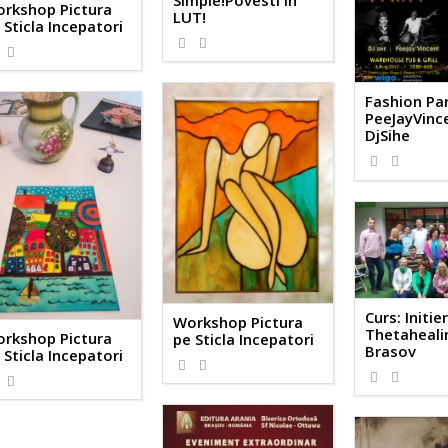
rkshop Pictura
LUT!
 Sticla Incepatori
Fashion Pa
PeeJayVinc
DjSihe
Curs: Initie
Workshop Pictura
Thetaheali
rkshop Pictura
pe Sticla Incepatori
Brasov
 Sticla Incepatori