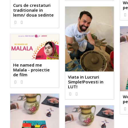
Wo
Curs de crestaturi
pe
traditionale in
lemn/ doua sedinte
He named me
Malala - proiectie
de film
Viata in Lucruri
Simple!Povesti in
LUT!
Wo
pe