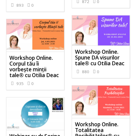
872
0
893
0
Workshop Online.
Spune DA visurilor
Workshop Online.
tale® cu Otilia Deac
Corpul tău îi
vorbește minții
880
0
tale® cu Otilia Deac
935
0
Workshop Online.
Totalitatea
Posibilităților® cu