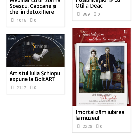
Webinar cu dr.Sorina
Otilia Deac
Soescu. Capcane și
chei in detoxifiere
889
0
1016
0
Artistul Iulia Șchiopu
expune la BoltART
2147
0
Imortalizăm iubirea
la muzeu!
2228
0