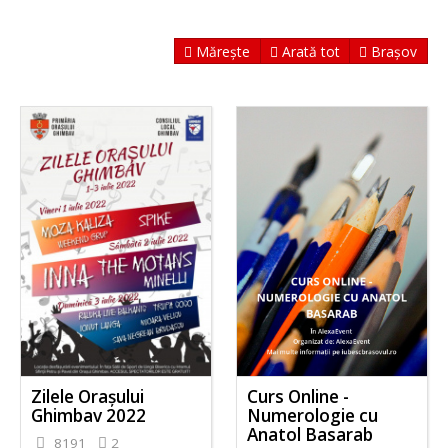
Mărește
Arată tot
Brașov
Zilele Orașului
Curs Online -
Ghimbav 2022
Numerologie cu
Anatol Basarab
8191
2