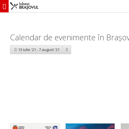
iubescbraşovul.ro
Calendar evenimente
Calendar de evenimente în Brașov
13 iulie '21 - 7 august '21