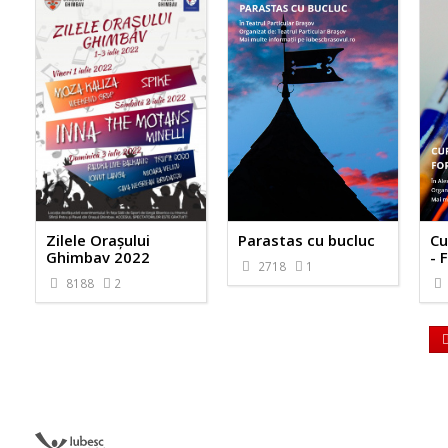
Zilele Orașului
Parastas cu bucluc
Cu
Ghimbav 2022
- 
2718
1
8188
2