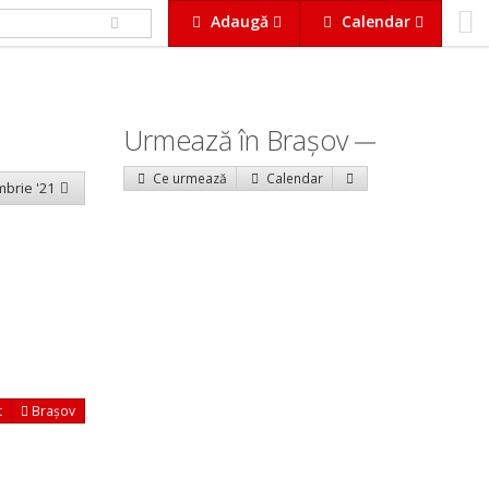
Adaugă
Calendar
Urmează în Braşov
Ce urmează
Calendar
mbrie '21
t
Brașov