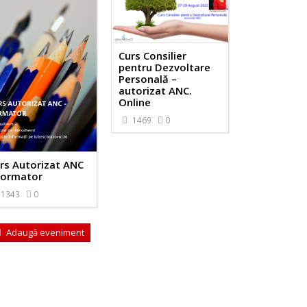
Curs Consilier
pentru Dezvoltare
Personală –
autorizat ANC.
Online
1469
0
rs Autorizat ANC
Formator
1343
0
Adaugă eveniment