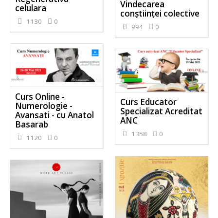
Vindecarea
celulara
conștiinței colective
1130
0
994
0
Curs Online -
Curs Educator
Numerologie -
Specializat Acreditat
Avansati - cu Anatol
ANC
Basarab
1358
0
1120
0