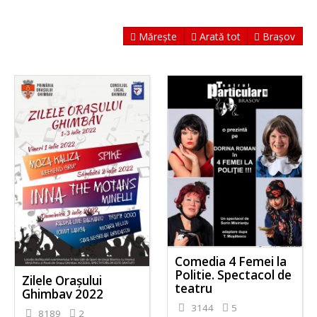
Mărește
Arată tot
Brașov
Comedia 4 Femei la
Politie. Spectacol de
Zilele Orașului
teatru
Ghimbav 2022
3144
5
8189
2