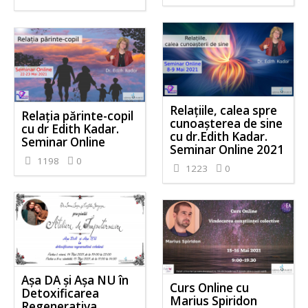
Relațiile, calea spre
Relația părinte-copil
cunoașterea de sine
cu dr Edith Kadar.
cu dr.Edith Kadar.
Seminar Online
Seminar Online 2021
1198
0
1223
0
Așa DA și Așa NU în
Curs Online cu
Detoxificarea
Marius Spiridon
Regenerativa