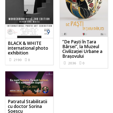
”De Paști în Țara
BLACK & WHITE
Bârsei”, la Muzeul
international photo
Civilizației Urbane a
exhibition
Brașovului
2190
0
2036
0
Patratul Stabilitatii
cu doctor Sorina
Soescu