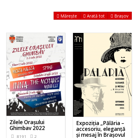
Mărește
Arată tot
Brașov
Zilele Orașului
Expoziția „Pălăria –
Ghimbav 2022
accesoriu, eleganță
și mesaj în Brașovul
8191
2