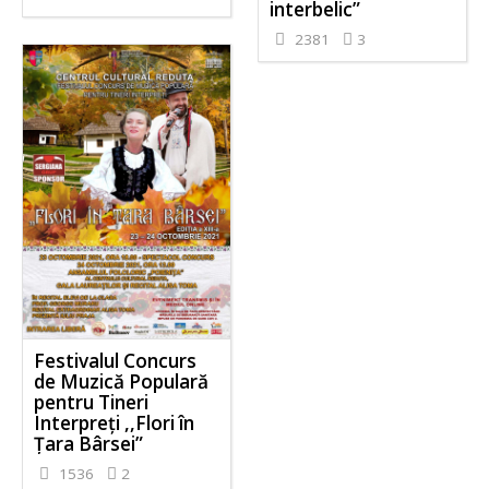
interbelic”
2381
3
Festivalul Concurs
de Muzică Populară
pentru Tineri
Interpreţi ,,Flori în
Ţara Bârsei”
1536
2