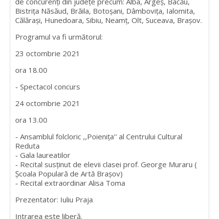
de concurenţi din judeţe precum: Alba, Argeş, Bacău,
Bistriţa Năsăud, Brăila, Botoşani, Dâmboviţa, Ialomita,
Călărași, Hunedoara, Sibiu, Neamţ, Olt, Suceava, Braşov.
Programul va fi următorul:
23 octombrie 2021
ora 18.00
- Spectacol concurs
24 octombrie 2021
ora 13.00
- Ansamblul folcloric ,,Poienița'' al Centrului Cultural
Reduta
- Gala laureatilor
- Recital susținut de elevii clasei prof. George Muraru (
Școala Populară de Artă Brașov)
- Recital extraordinar Alisa Toma
Prezentator: Iuliu Praja
Intrarea este liberă.