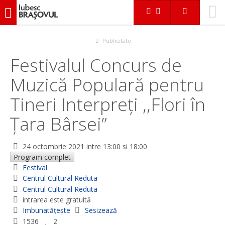
iubescbraşovul.ro
Evenimente
Festival
Festivalul Concurs de Muzică Populară pentru Tineri Interpreţi
,,Flori în Ţara Bârsei”
Publicitate
Festivalul Concurs de
Muzică Populară pentru
Tineri Interpreţi ,,Flori în
Ţara Bârsei”
24 octombrie 2021
intre 13:00 si 18:00
Program complet
Festival
Centrul Cultural Reduta
Centrul Cultural Reduta
intrarea este gratuită
Imbunatățește
Sesizează
1536
2