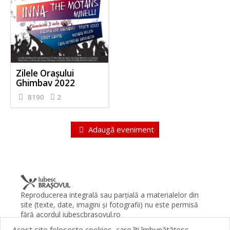
Zilele Orașului
Ghimbav 2022
8190
2
Adaugă eveniment
Reproducerea integrală sau parţială a materialelor din
site (texte, date, imagini şi fotografii) nu este permisă
fără acordul iubescbrasovul.ro
Acest site foloseşte cookies, care îţi îmbunătăţesc