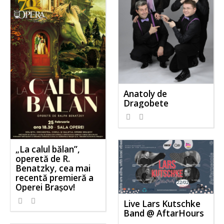
Anatoly de
Dragobete
„La calul bălan”,
operetă de R.
Benatzky, cea mai
recentă premieră a
Operei Brașov!
Live Lars Kutschke
Band @ AftarHours