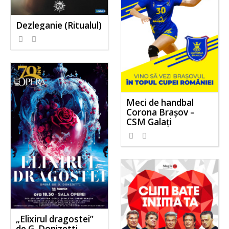
Dezleganie (Ritualul)
Meci de handbal
Corona Brașov –
CSM Galați
„Elixirul dragostei”
de G. Donizetti