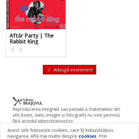
Aftăr Party | The
Rabbit King
Adaugă eveniment
Reproducerea integrală sau parţială a materialelor din
site (texte, date, imagini şi fotografii) nu este permisă
fără acordul iubescbrasovul.ro
Acest site foloseşte cookies, care îţi îmbunătăţesc
Termeni şi condiţii
Contact
Despre proiect
FAQ
navigarea. Află mai multe despre
cookies
. Prin
Cookies
Publicitate