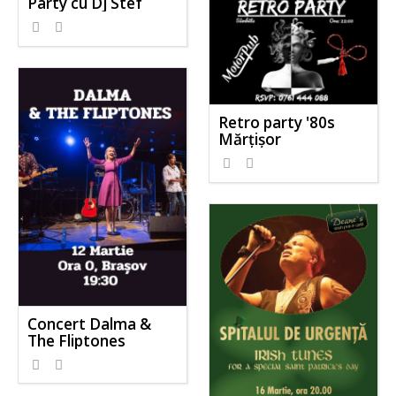
Party cu Dj Stef
Retro party '80s
Mărțișor
Concert Dalma &
The Fliptones