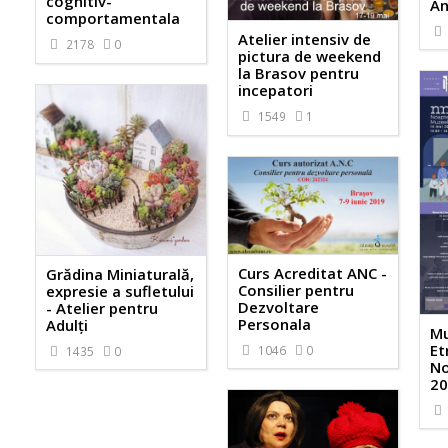
cognitiv-
An
comportamentala
Atelier intensiv de
2178
0
pictura de weekend
la Brasov pentru
incepatori
1549
1
Curs Acreditat ANC -
Grădina Miniaturală,
Consilier pentru
expresie a sufletului
Dezvoltare
- Atelier pentru
Personala
Adulți
Mu
Et
1046
0
1435
0
No
20