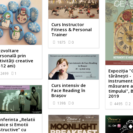
Curs Instructor
Fitness & Personal
Trainer
1875
0
zvoltare
rsonală prin
tivităţi creative
-12 ani)
Expoziția "
2499
1
tărănești -
Instrument
Curs intensiv de
măsurare 
Face Reading în
timpului", 
Braşov
2019
1398
0
4495
2
nferinta „Relatii
xice si Emotii
structive” cu