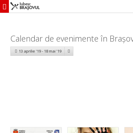
iubescbraşovul.ro
Calendar evenimente
Calendar de evenimente în Brașov:
13 aprilie '19 - 18 mai '19