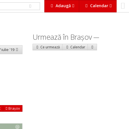
Adaugă
Calendar
Urmează în Braşov
Ce urmează
Calendar
 iulie '19
t
Brașov