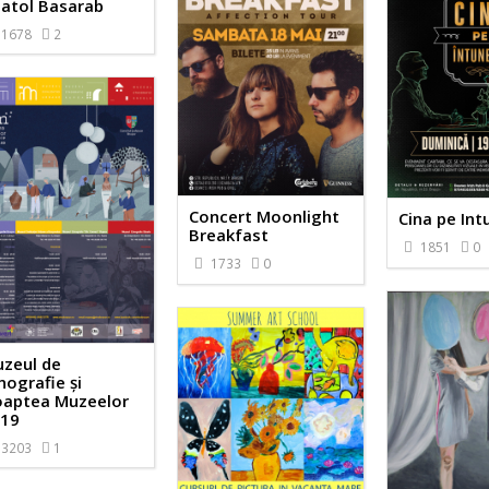
atol Basarab
1678
2
Concert Moonlight
Cina pe Int
Breakfast
1851
0
1733
0
zeul de
nografie și
aptea Muzeelor
19
3203
1