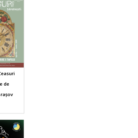
Ceasuri
e de
a
Brașov