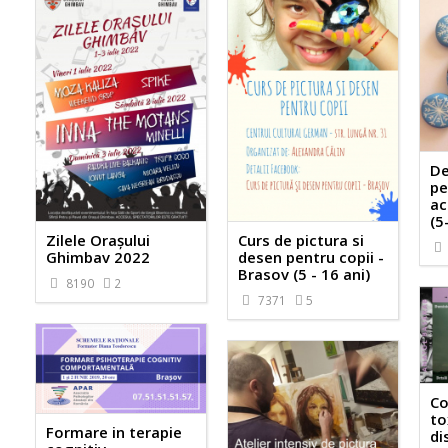
De
pe
ac
(5
Zilele Orașului
Curs de pictura si
Ghimbav 2022
desen pentru copii -
Brasov (5 - 16 ani)
8190
2
7371
5
Co
to
Formare in terapie
di