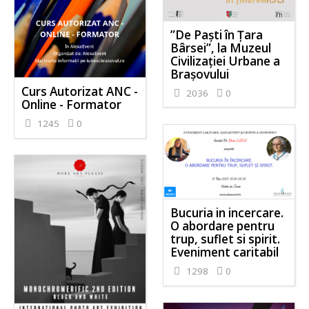
”De Paști în Țara
Bârsei”, la Muzeul
Civilizației Urbane a
Brașovului
Curs Autorizat ANC -
2036
0
Online - Formator
1245
0
Bucuria in incercare.
O abordare pentru
trup, suflet si spirit.
Eveniment caritabil
1298
0