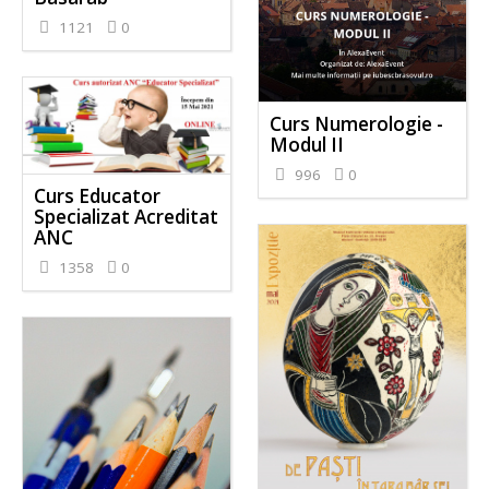
1121
0
Curs Numerologie -
Modul II
996
0
Curs Educator
Specializat Acreditat
ANC
1358
0