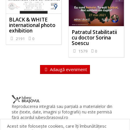
BLACK & WHITE
international photo
exhibition
Patratul Stabilitatii
cu doctor Sorina
2191
0
Soescu
1579
0
Adaugă eveniment
Reproducerea integrală sau parţială a materialelor din
site (texte, date, imagini şi fotografii) nu este permisă
fără acordul iubescbrasovul.ro
Acest site foloseşte cookies, care îţi îmbunătăţesc
Termeni şi condiţii
Contact
Despre proiect
FAQ