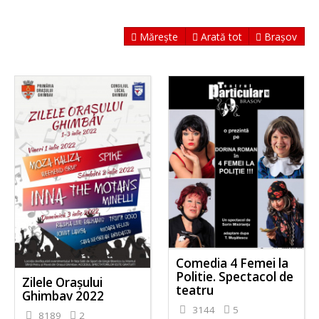
Mărește
Arată tot
Brașov
Comedia 4 Femei la
Politie. Spectacol de
Zilele Orașului
teatru
Ghimbav 2022
3144
5
8189
2