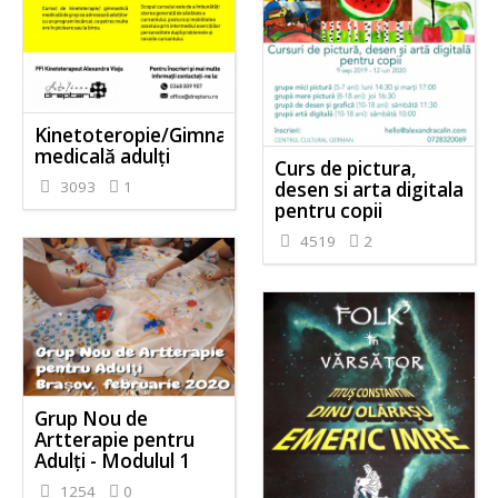
Kinetoteropie/Gimnastică
medicală adulți
Curs de pictura,
3093
1
desen si arta digitala
pentru copii
4519
2
Grup Nou de
Artterapie pentru
Adulți - Modulul 1
1254
0