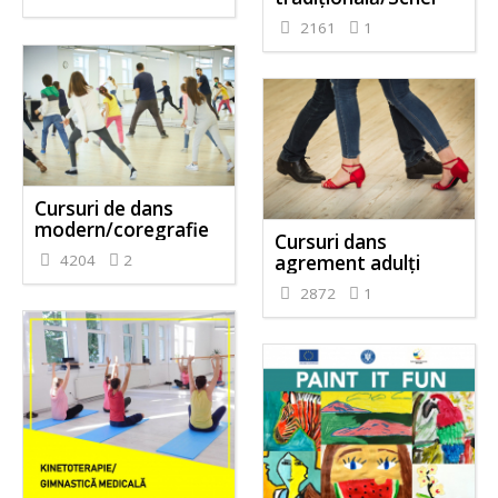
2161
1
Cursuri de dans
modern/coregrafie
Cursuri dans
4204
2
agrement adulți
2872
1