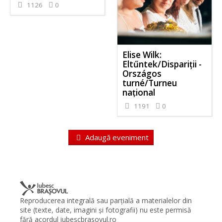
1126
0
Elise Wilk:
Eltűntek/Dispariții -
Országos
turné/Turneu
național
1191
0
Adaugă eveniment
Reproducerea integrală sau parţială a materialelor din
site (texte, date, imagini şi fotografii) nu este permisă
fără acordul iubescbrasovul.ro