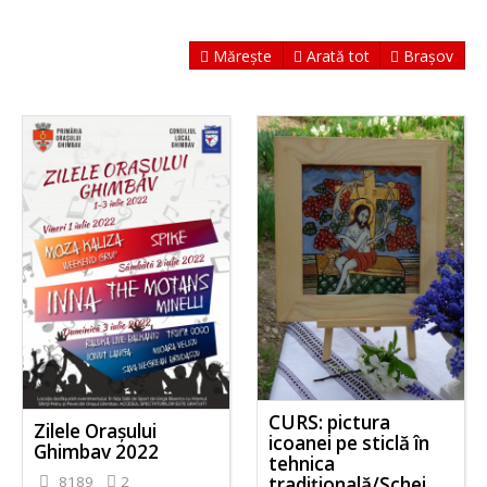
Mărește
Arată tot
Brașov
CURS: pictura
Zilele Orașului
icoanei pe sticlă în
Ghimbav 2022
tehnica
8189
2
tradițională/Schei