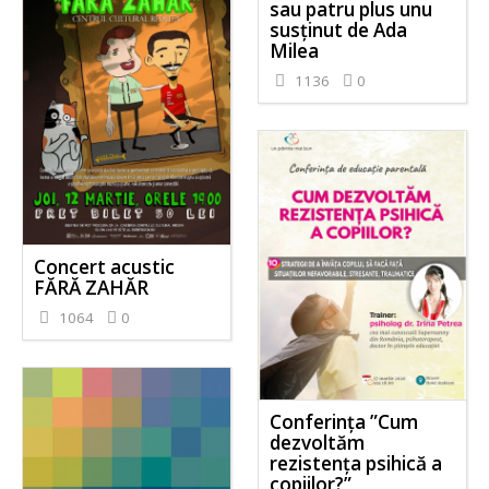
sau patru plus unu
susținut de Ada
Milea
1136
0
Concert acustic
FĂRĂ ZAHĂR
1064
0
Conferința ”Cum
dezvoltăm
rezistența psihică a
copiilor?”