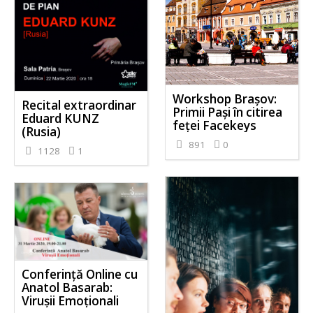
Workshop Brașov:
Recital extraordinar
Primii Pași în citirea
Eduard KUNZ
feței Facekeys
(Rusia)
891
0
1128
1
Conferință Online cu
Anatol Basarab:
Virușii Emoționali