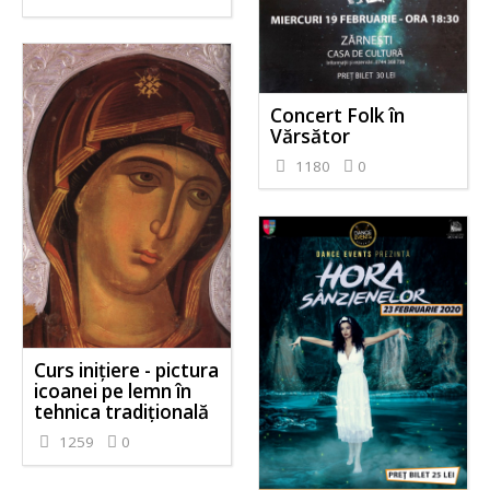
Concert Folk în
Vărsător
1180
0
Curs inițiere - pictura
icoanei pe lemn în
tehnica tradițională
1259
0