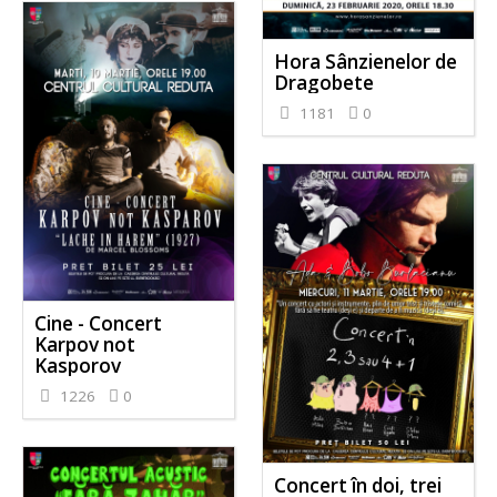
Hora Sânzienelor de
Dragobete
1181
0
Cine - Concert
Karpov not
Kasporov
1226
0
Concert în doi, trei