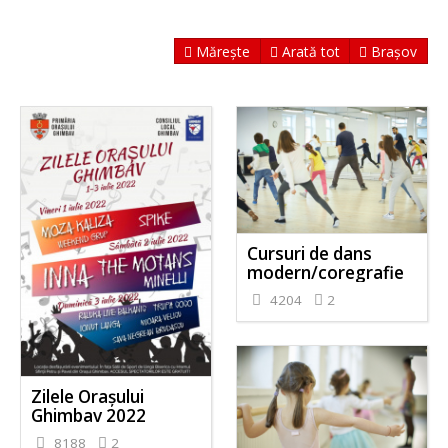
Mărește
Arată tot
Brașov
Cursuri de dans
modern/coregrafie
4204
2
Zilele Orașului
Ghimbav 2022
8188
2