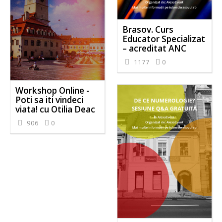
Brasov. Curs
Educator Specializat
– acreditat ANC
1177
0
Workshop Online -
Poti sa iti vindeci
viata! cu Otilia Deac
906
0