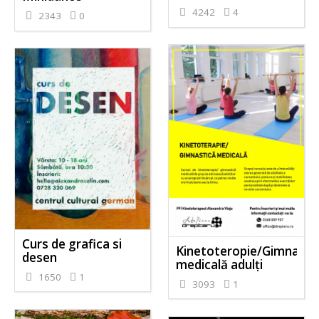
4242
4
2343
0
Curs de grafica si
Kinetoteropie/Gimnasti
desen
medicală adulți
1650
1
3093
1