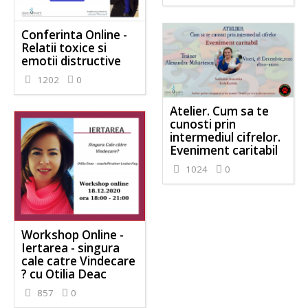
Conferinta Online -
Relatii toxice si
emotii distructive
1202
0
Atelier. Cum sa te
cunosti prin
intermediul cifrelor.
Eveniment caritabil
1024
0
Workshop Online -
Iertarea - singura
cale catre Vindecare
? cu Otilia Deac
857
0