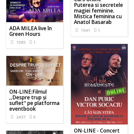
Puterea si secretele
magiei feminine.
Mistica feminina cu
Anatol Basarab
ADA MILEA live în
1041
1
Green Hours
1085
1
ON-LINE:Filmul
,,Despre trup și
suflet'' pe platforma
eventbook
2437
0
ON-LINE - Concert