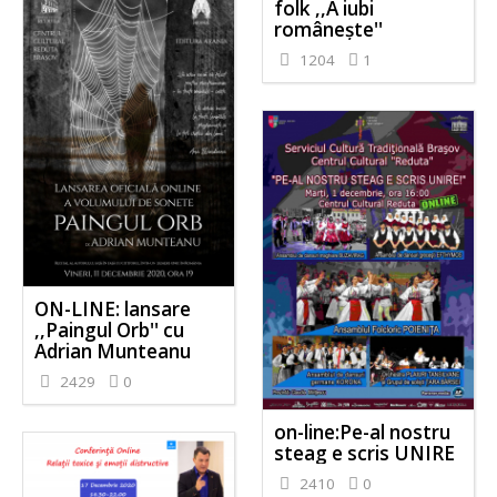
folk ,,A iubi
românește''
1204
1
ON-LINE: lansare
,,Paingul Orb'' cu
Adrian Munteanu
2429
0
on-line:Pe-al nostru
steag e scris UNIRE
2410
0