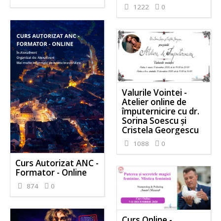
1222
0
Valurile Vointei -
Atelier online de
împuternicire cu dr.
Sorina Soescu și
Cristela Georgescu
1088
0
Curs Autorizat ANC -
Formator - Online
874
0
Curs Online -