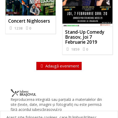
Concert Nighlosers
1238
0
Stand-Up Comedy
Brasov, Joi 7
Februarie 2019
1859
0
Adaugă eveniment
Reproducerea integrală sau parţială a materialelor din
site (texte, date, imagini şi fotografii) nu este permisă
fără acordul iubescbrasovul.ro
Acest site foloseşte cookies, care îţi îmbunătăţesc