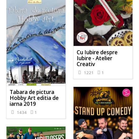
Cu Iubire despre
Iubire - Atelier
Creativ
1221
1
Tabara de pictura
Hobby Art editia de
iarna 2019
1434
1