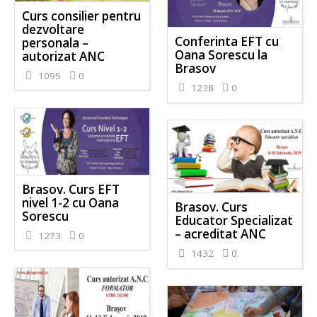
Curs consilier pentru
dezvoltare
Conferinta EFT cu
personala –
Oana Sorescu la
autorizat ANC
Brasov
1095
0
1238
0
Brasov. Curs EFT
nivel 1-2 cu Oana
Brasov. Curs
Sorescu
Educator Specializat
– acreditat ANC
1273
0
1432
0