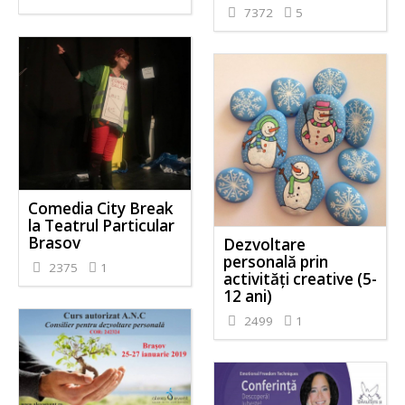
7372
5
Comedia City Break
la Teatrul Particular
Brasov
Dezvoltare
personală prin
2375
1
activităţi creative (5-
12 ani)
2499
1