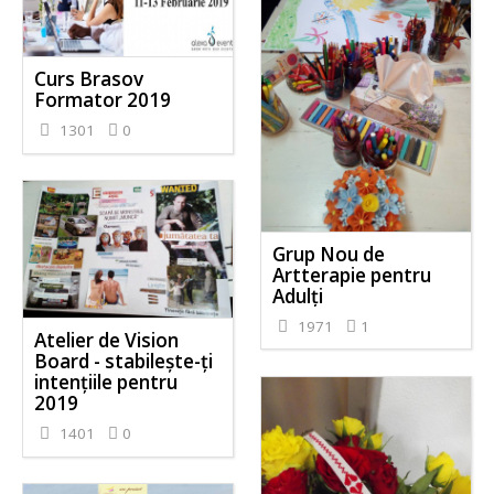
Curs Brasov
Formator 2019
1301
0
Grup Nou de
Artterapie pentru
Adulți
1971
1
Atelier de Vision
Board - stabileşte-ţi
intenţiile pentru
2019
1401
0