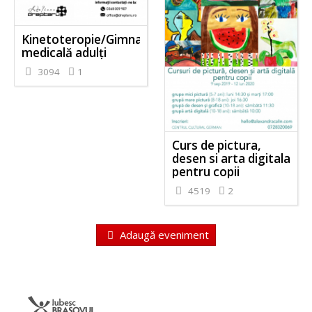
Kinetoteropie/Gimnastică
medicală adulți
3094
1
Curs de pictura,
desen si arta digitala
pentru copii
4519
2
Adaugă eveniment