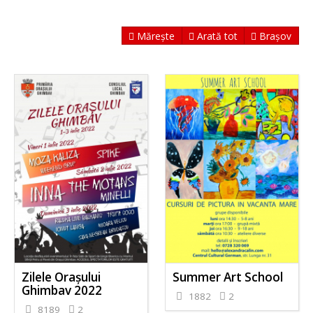
Mărește
Arată tot
Brașov
Zilele Orașului
Summer Art School
Ghimbav 2022
1882
2
8189
2