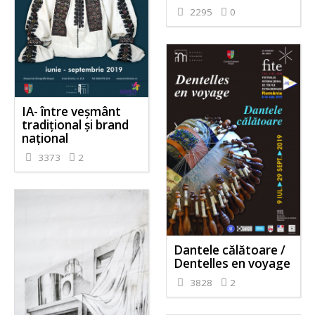
2295
0
IA- între veșmânt
tradițional și brand
național
3373
2
Dantele călătoare /
Dentelles en voyage
3828
2