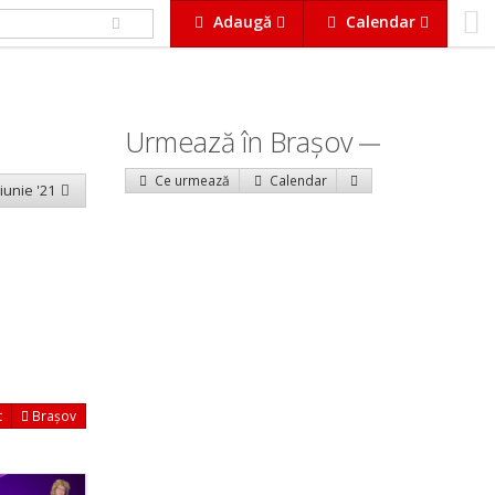
Adaugă
Calendar
Urmează în Braşov
Ce urmează
Calendar
 iunie '21
t
Brașov