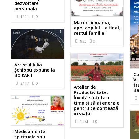
dezvoltare
personala
1111
0
Mai întâi mama,
apoi copilul. La final,
restul familiei.
935
0
Artistul Iulia
Șchiopu expune la
Co
BoltART
Vi
2147
0
tr
Atelier de
Ba
Productivitate.
Învață să-ți faci
timp și să ai energie
pentru ce contează
în viața
1081
0
Medicamente
spirituale sau