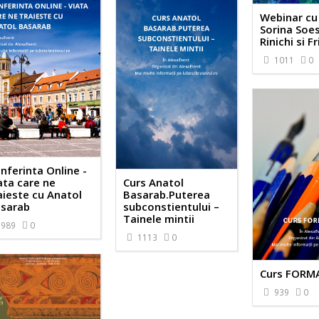
Webinar cu 
Sorina Soes
Rinichi si Fr
1011
0
nferinta Online -
ata care ne
Curs Anatol
aieste cu Anatol
Basarab.Puterea
sarab
subconstientului –
Tainele mintii
989
0
1113
0
Curs FORM
939
0