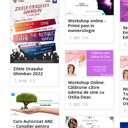
Workshop online -
Primii pasi in
Se
numerologie
Em
Ed
855
0
Zilele Orașului
Ghimbav 2022
8189
2
Workshop Online.
Călătorie către
Wo
iubirea de sine cu
To
Otilia Deac
Po
Ot
829
0
Curs Autorizat ANC
- Consilier pentru