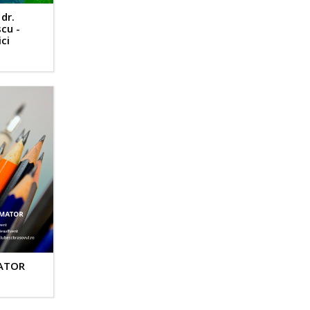
dr.
cu -
ici
ATOR