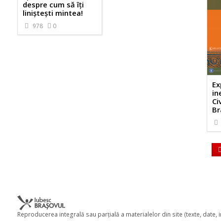
despre cum să îți
liniștești mintea!
978
0
Ex
in
Ci
Br
Reproducerea integrală sau parţială a materialelor din site (texte, date,