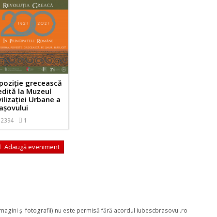
poziție grecească
edită la Muzeul
vilizației Urbane a
așovului
2394
1
Adaugă eveniment
 imagini şi fotografii) nu este permisă fără acordul iubescbrasovul.ro