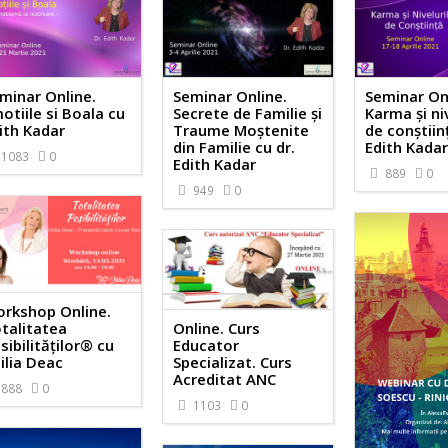
minar Online.
Seminar Online.
Seminar On
otiile si Boala cu
Secrete de Familie și
Karma și ni
ith Kadar
Traume Moștenite
de conștiin
din Familie cu dr.
Edith Kada
1083
0
Edith Kadar
889
0
949
0
rkshop Online.
talitatea
Online. Curs
sibilităților® cu
Educator
ilia Deac
Specializat. Curs
Acreditat ANC
888
0
1103
0