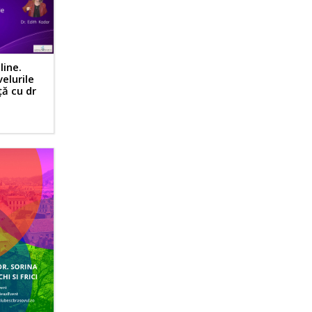
line.
velurile
ță cu dr
r