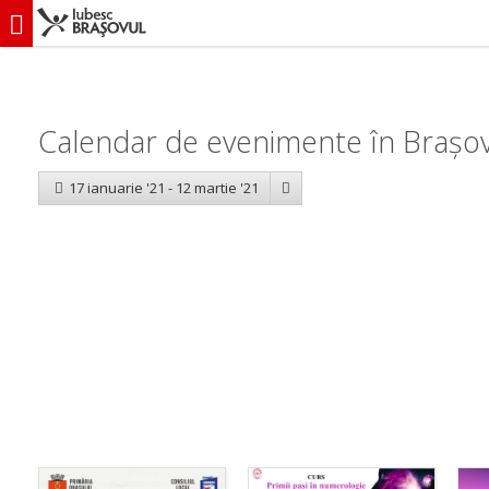
iubescbraşovul.ro
Calendar evenimente
Calendar de evenimente în Brașov
17 ianuarie '21 - 12 martie '21