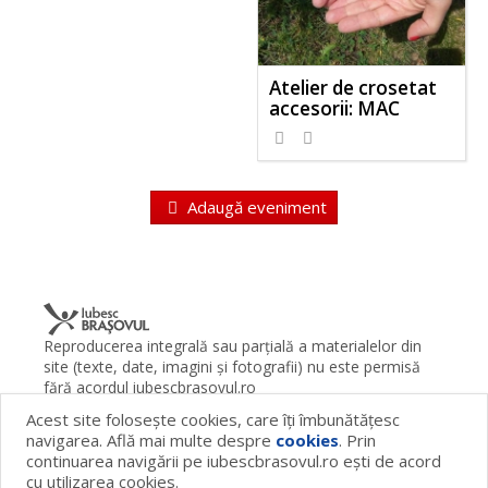
Atelier de crosetat
accesorii: MAC
Adaugă eveniment
Reproducerea integrală sau parţială a materialelor din
site (texte, date, imagini şi fotografii) nu este permisă
fără acordul iubescbrasovul.ro
Acest site foloseşte cookies, care îţi îmbunătăţesc
Termeni şi condiţii
Contact
Despre proiect
FAQ
navigarea. Află mai multe despre
cookies
. Prin
Cookies
Publicitate
continuarea navigării pe iubescbrasovul.ro eşti de acord
© 2026 iubescbrasovul.ro
cu utilizarea cookies.