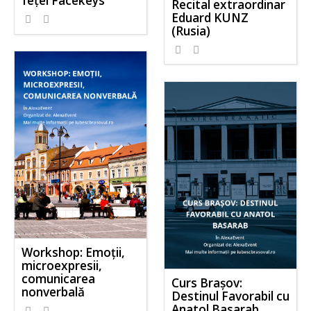
feței Facekeys
Recital extraordinar
Eduard KUNZ
(Rusia)
Workshop: Emoții,
microexpresii,
comunicarea
Curs Brașov:
nonverbală
Destinul Favorabil cu
Anatol Basarab