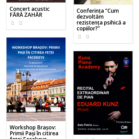
Concert acustic
Conferința ”Cum
FĂRĂ ZAHĂR
dezvoltăm
rezistența psihică a
copiilor?”
Workshop Brașov:
Primii Pași în citirea