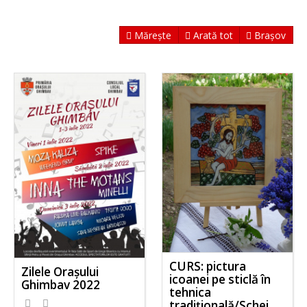
Mărește
Arată tot
Brașov
CURS: pictura
Zilele Orașului
icoanei pe sticlă în
Ghimbav 2022
tehnica
tradițională/Schei