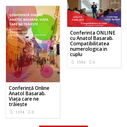
Conferinta ONLINE
cu Anatol Basarab.
Compatibilitatea
numerologica in
cuplu
1592
0
Conferință Online
Anatol Basarab.
Viața care ne
trăiește
1374
0