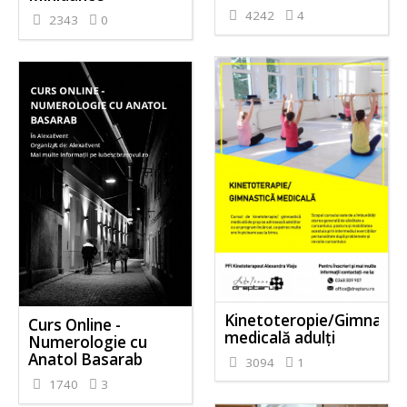
4242
4
2343
0
Kinetoteropie/Gimnasti
Curs Online -
medicală adulți
Numerologie cu
Anatol Basarab
3094
1
1740
3