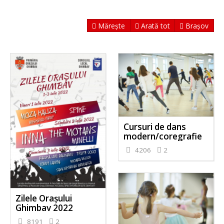
Mărește
Arată tot
Brașov
Cursuri de dans
modern/coregrafie
4206
2
Zilele Orașului
Ghimbav 2022
8191
2