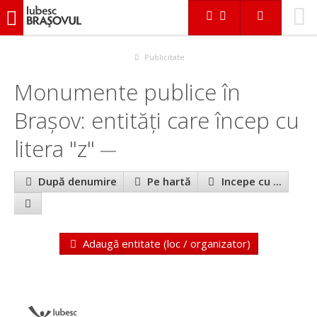
iubescbraşovul.ro
În Braşov
Monumente publice
Publicitate
Monumente publice în
Brașov: entităţi care încep cu
litera "z"
După denumire
Pe hartă
Incepe cu ...
Adaugă entitate (loc / organizator)