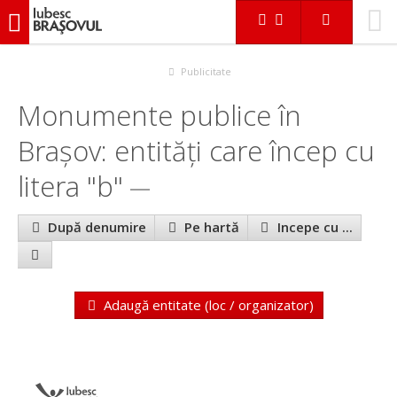
iubescbraşovul.ro
În Braşov
Monumente publice
Publicitate
Monumente publice în
Brașov: entităţi care încep cu
litera "b"
După denumire
Pe hartă
Incepe cu ...
Adaugă entitate (loc / organizator)