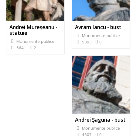
Andrei Mureşeanu -
Avram Iancu - bust
statuie
Monumente publice
Monumente publice
5393
0
5641
2
Andrei Şaguna - bust
Monumente publice
4607
0