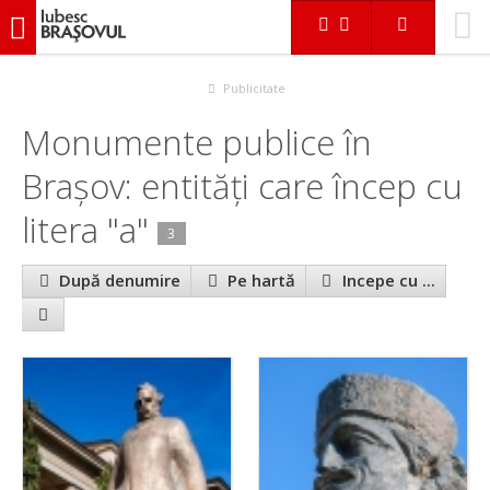
iubescbraşovul.ro
În Braşov
Monumente publice
Publicitate
Monumente publice în
Brașov: entităţi care încep cu
litera "a"
3
După denumire
Pe hartă
Incepe cu ...