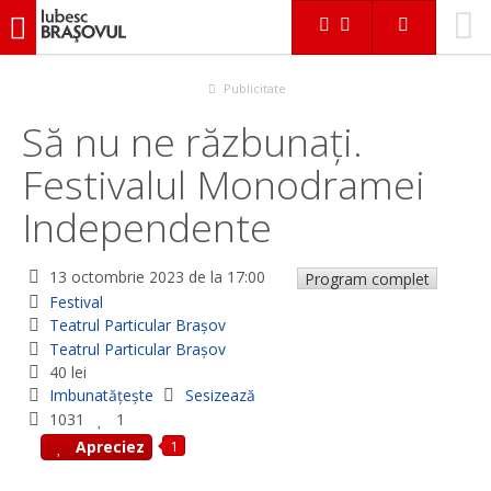
iubescbraşovul.ro
Evenimente
Festival
Să nu ne răzbunați. Festivalul Monodramei Independente
Publicitate
Să nu ne răzbunați.
Festivalul Monodramei
Independente
13 octombrie 2023
de la 17:00
Program complet
Festival
Teatrul Particular Braşov
Teatrul Particular Braşov
40 lei
Imbunatățește
Sesizează
1031
1
1
Apreciez