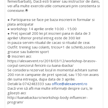
femei/barbati), Dacă esti trainer sau instructor de dans,
vei afla multe exercitii utile comunicarii prin constienta si
conexiune.🌟
● Participarea se face pe baza inscrierii in formular si
plata anticipata!
● workshop: 14 aprilie orele 10.00 - 15.00
● Preț special! 200 lei pt inscrieri pana in data de 3
aprilie! Ulterior pretul intreg este de 300 lei!
In pauza servim ritualul de cacao si ritualul de ceai.
Outfit: trening sau colanti, tricou+1 de schimb,sosete
groase sau balerini sport
✿ Inscrieri aici:
https://alexaevent.ro/2018/03/12/workshop-brasov-
corpul-senzorul-fericirii-cu-luana-ibacka/
Se considera rezervat locul in momentul achitarii sumei
200 ron in campanie de pret special, sau 150 ron avans
din suma intreaga, dupa data de 3 aprilie.
Detalii la 0742483333 sau
office@alexaevent.ro
Dacă vrei să afli mai multe informații despre curs, le
găsești aici:
http://luanaibacka.ro/workshop-body-influencer-
program/