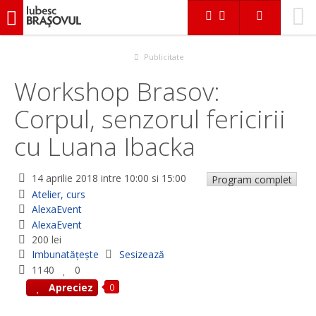
iubescbraşovul.ro
Evenimente
Atelier, curs
Workshop Brasov: Corpul, senzorul fericirii cu Luana Ibacka
Publicitate
Workshop Brasov:
Corpul, senzorul fericirii
cu Luana Ibacka
14 aprilie 2018
intre 10:00 si 15:00
Program complet
Atelier, curs
AlexaEvent
AlexaEvent
200 lei
Imbunatățește
Sesizează
1140
0
0
Apreciez