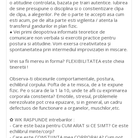
o atitudine controlata, bazata pe trairi autentice. Iubirea
de sine presupune o disciplina si o constientizare clipa
de clipa, a alegerilor. Pe de o parte te accepti asa cum
esti acum, pe de alta parte esti vigilenta / atenta la
transferul gandurilor in plan fizic.
● Vei primi deopotriva informatii teoretice de
comunicare non verbala si exercitii practice pentru
postura si atitudine. Vom exersa creativitatea și
spontaneitatea prin intermediul improvizației in miscare.
Vrei sa fii mereu in forma? FLEXIBILITATEA este cheia
tineretii !
Observa-ti obiceiurile comportamentale, postura,
echilibrul corpului. Pofta de a te misca, de a te expune
fizic. Pe o scara de la 1 la 10, unde te afli cu exprimarea
corporala constienta? Emotiile, stresul, problemele
nerezolvate pot crea epuizare, si in general, un cadru
defectuos de functionare a organelor, muschilor,etc.
✿ WK RASPUNDE intrebarilor :
- Care este baza pentru CUM ARAT si CE SIMT? Ce este
echilibrul minte/corp?
- Care este CONSTIINTA mea CORPORALA? Cum pot