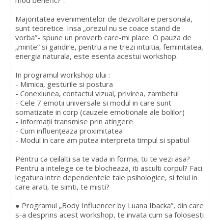
mod benefic?”.
Majoritatea evenimentelor de dezvoltare personala,
sunt teoretice. Insa „orezul nu se coace stand de
vorba”- spune un proverb care-mi place. O pauza de
„minte” si gandire, pentru a ne trezi intuitia, feminitatea,
energia naturala, este esenta acestui workshop.
In programul workshop ului :
- Mimica, gesturile si postura
- Conexiunea, contactul vizual, privirea, zambetul
- Cele 7 emotii universale si modul in care sunt
somatizate in corp (cauzele emotionale ale bolilor)
- Informații transmise prin atingere
- Cum influențeaza proximitatea
- Modul in care am putea interpreta timpul si spatiul
Pentru ca ceilalti sa te vada in forma, tu te vezi asa?
Pentru a intelege ce te blocheaza, iti asculti corpul? Faci
legatura intre dependentele tale psihologice, si felul in
care arati, te simti, te misti?
● Programul „Body Influencer by Luana Ibacka”, din care
s-a desprins acest workshop, te invata cum sa folosesti