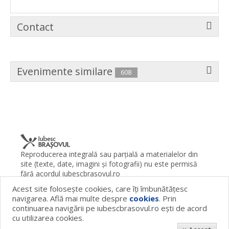
Contact
Evenimente similare
608
Reproducerea integrală sau parţială a materialelor din
site (texte, date, imagini şi fotografii) nu este permisă
fără acordul iubescbrasovul.ro
Acest site foloseşte cookies, care îţi îmbunătăţesc
Termeni şi condiţii
Contact
Despre proiect
FAQ
navigarea. Află mai multe despre
cookies
. Prin
Cookies
Publicitate
continuarea navigării pe iubescbrasovul.ro eşti de acord
© 2026 iubescbrasovul.ro
cu utilizarea cookies.