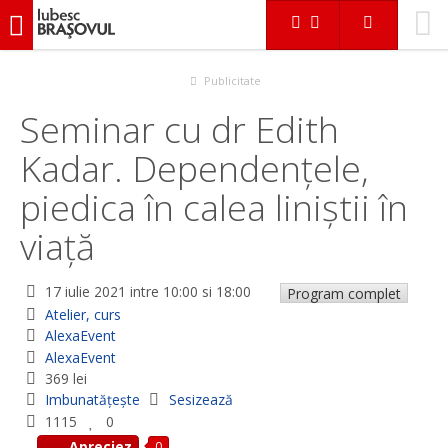
iubescbraşovul.ro
Evenimente
Atelier, curs
Seminar cu dr Edith Kadar. Dependențele, piedica în calea
liniștii în viață
Publicitate
Seminar cu dr Edith
Kadar. Dependențele,
piedica în calea liniștii în
viață
17 iulie 2021
intre 10:00 si 18:00
Program complet
Atelier, curs
AlexaEvent
AlexaEvent
369 lei
Imbunatățește
Sesizează
1115
0
0
Apreciez