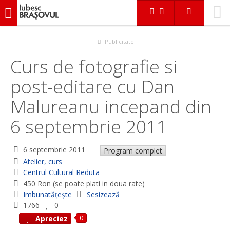
iubescbraşovul.ro
Evenimente
Atelier, curs
Curs de fotografie si post-editare cu Dan Malureanu incepand
din 6 septembrie 2011
Publicitate
Curs de fotografie si
post-editare cu Dan
Malureanu incepand din
6 septembrie 2011
6 septembrie 2011
Program complet
Atelier, curs
Centrul Cultural Reduta
450 Ron (se poate plati in doua rate)
Imbunatățește
Sesizează
1766
0
0
Apreciez