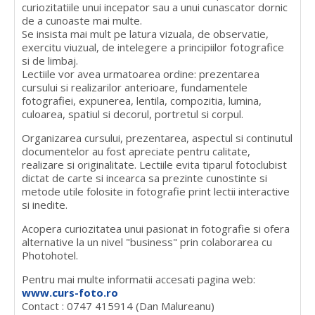
curiozitatiile unui incepator sau a unui cunascator dornic
de a cunoaste mai multe.
Se insista mai mult pe latura vizuala, de observatie,
exercitu viuzual, de intelegere a principiilor fotografice
si de limbaj.
Lectiile vor avea urmatoarea ordine: prezentarea
cursului si realizarilor anterioare, fundamentele
fotografiei, expunerea, lentila, compozitia, lumina,
culoarea, spatiul si decorul, portretul si corpul.
Organizarea cursului, prezentarea, aspectul si continutul
documentelor au fost apreciate pentru calitate,
realizare si originalitate. Lectiile evita tiparul fotoclubist
dictat de carte si incearca sa prezinte cunostinte si
metode utile folosite in fotografie print lectii interactive
si inedite.
Acopera curiozitatea unui pasionat in fotografie si ofera
alternative la un nivel "business" prin colaborarea cu
Photohotel.
Pentru mai multe informatii accesati pagina web:
www.curs-foto.ro
Contact : 0747 415914 (Dan Malureanu)