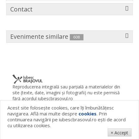
Contact
Evenimente similare
608
Reproducerea integrală sau parţială a materialelor din
site (texte, date, imagini şi fotografii) nu este permisă
fără acordul iubescbrasovul.ro
Acest site foloseşte cookies, care îţi îmbunătăţesc
Termeni şi condiţii
Contact
Despre proiect
FAQ
navigarea. Află mai multe despre
cookies
. Prin
Cookies
Publicitate
continuarea navigării pe iubescbrasovul.ro eşti de acord
© 2026 iubescbrasovul.ro
cu utilizarea cookies.
× Accept