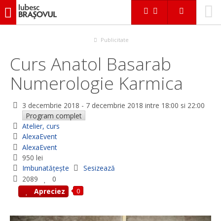
iubescbraşovul.ro
Evenimente
Atelier, curs
Curs Anatol Basarab Numerologie Karmica
Publicitate
Curs Anatol Basarab
Numerologie Karmica
3 decembrie 2018
-
7 decembrie 2018
intre 18:00 si 22:00
Program complet
Atelier, curs
AlexaEvent
AlexaEvent
950 lei
Imbunatățește
Sesizează
2089
0
0
Apreciez