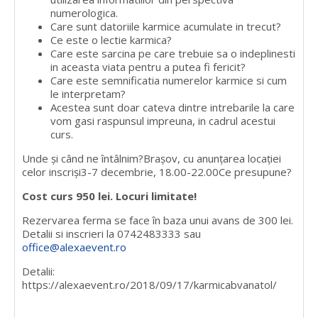
numerologica.
Care sunt datoriile karmice acumulate in trecut?
Ce este o lectie karmica?
Care este sarcina pe care trebuie sa o indeplinesti
in aceasta viata pentru a putea fi fericit?
Care este semnificatia numerelor karmice si cum
le interpretam?
Acestea sunt doar cateva dintre intrebarile la care
vom gasi raspunsul impreuna, in cadrul acestui
curs.
Unde şi când ne întâlnim?
Brașov, cu anunţarea locaţiei
celor inscriși
3-7 decembrie, 18.00-22.00
Ce presupune?
Cost curs 950 lei. Locuri limitate!
Rezervarea ferma se face în baza unui avans de 300 lei.
Detalii si inscrieri la 0742483333 sau
office@alexaevent.ro
Detalii:
https://alexaevent.ro/2018/09/17/karmicabvanatol/