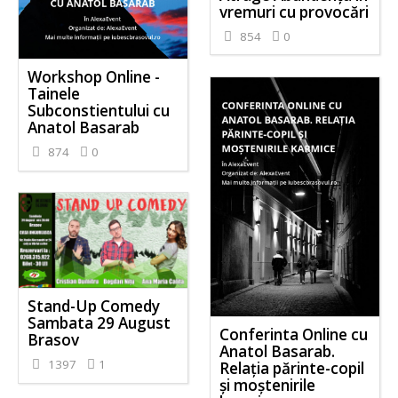
vremuri cu provocări
854
0
Workshop Online -
Tainele
Subconstientului cu
Anatol Basarab
874
0
Stand-Up Comedy
Sambata 29 August
Conferinta Online cu
Brasov
Anatol Basarab.
1397
1
Relația părinte-copil
și moștenirile