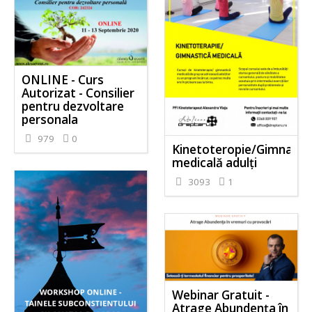
ONLINE - Curs
Autorizat - Consilier
pentru dezvoltare
personala
979
0
Kinetoteropie/Gimnasti
medicală adulți
3093
1
Webinar Gratuit -
Atrage Abundența în