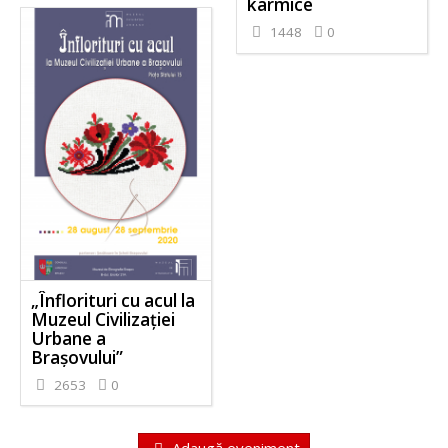
karmice
1448
0
„Înflorituri cu acul la
Muzeul Civilizației
Urbane a
Brașovului”
2653
0
Adaugă eveniment