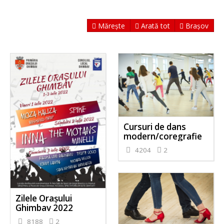
Mărește
Arată tot
Brașov
Cursuri de dans
modern/coregrafie
4204
2
Zilele Orașului
Ghimbav 2022
8188
2