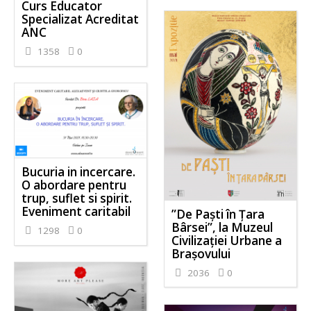
Curs Educator
Specializat Acreditat
ANC
1358
0
Bucuria in incercare.
O abordare pentru
trup, suflet si spirit.
Eveniment caritabil
”De Paști în Țara
Bârsei”, la Muzeul
1298
0
Civilizației Urbane a
Brașovului
2036
0