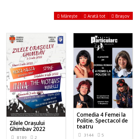
Mărește
Arată tot
Brașov
Comedia 4 Femei la
Politie. Spectacol de
Zilele Orașului
teatru
Ghimbav 2022
3144
5
8189
2