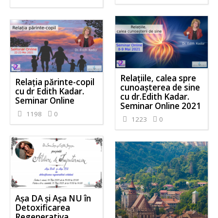
Relațiile, calea spre
Relația părinte-copil
cunoașterea de sine
cu dr Edith Kadar.
cu dr.Edith Kadar.
Seminar Online
Seminar Online 2021
1198
0
1223
0
Așa DA și Așa NU în
Detoxificarea
Regenerativa