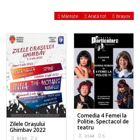
Mărește
Arată tot
Brașov
Comedia 4 Femei la
Politie. Spectacol de
Zilele Orașului
teatru
Ghimbav 2022
3144
5
8189
2