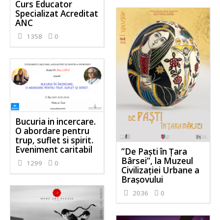
Curs Educator
Specializat Acreditat
ANC
1358
0
Bucuria in incercare.
O abordare pentru
trup, suflet si spirit.
Eveniment caritabil
”De Paști în Țara
Bârsei”, la Muzeul
1299
0
Civilizației Urbane a
Brașovului
2036
0