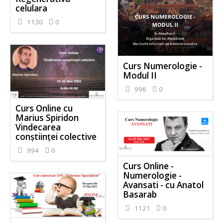
celulara
1130
0
Curs Numerologie -
Modul II
996
0
Curs Online cu
Marius Spiridon
Vindecarea
conștiinței colective
994
0
Curs Online -
Numerologie -
Avansati - cu Anatol
Basarab
1121
0