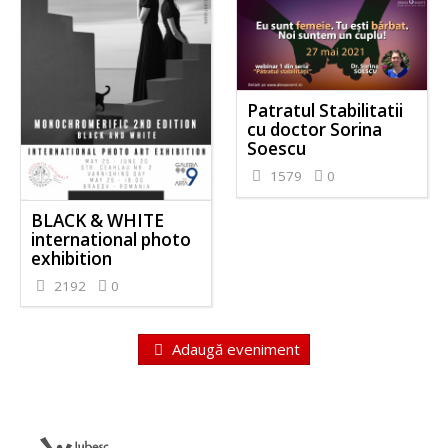
Patratul Stabilitatii
cu doctor Sorina
Soescu
1579
0
BLACK & WHITE
international photo
exhibition
2192
0
Adaugă eveniment