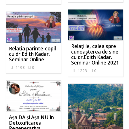
Relațiile, calea spre
Relația părinte-copil
cunoașterea de sine
cu dr Edith Kadar.
cu dr.Edith Kadar.
Seminar Online
Seminar Online 2021
1198
0
1223
0
Așa DA și Așa NU în
Detoxificarea
Regenerativa