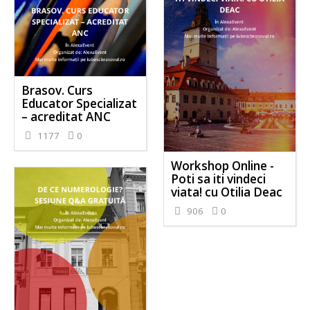
Brasov. Curs
Educator Specializat
– acreditat ANC
1177
0
Workshop Online -
Poti sa iti vindeci
viata! cu Otilia Deac
906
0