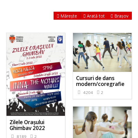
Mărește
Arată tot
Brașov
Cursuri de dans
modern/coregrafie
4204
2
Zilele Orașului
Ghimbav 2022
8189
2