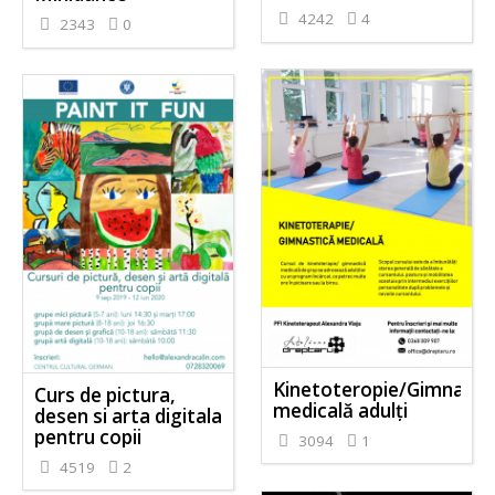
4242
4
2343
0
Kinetoteropie/Gimnasti
Curs de pictura,
medicală adulți
desen si arta digitala
pentru copii
3094
1
4519
2