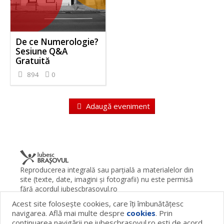
De ce Numerologie?
Sesiune Q&A
Gratuită
894
0
Adaugă eveniment
Reproducerea integrală sau parţială a materialelor din
site (texte, date, imagini şi fotografii) nu este permisă
fără acordul iubescbrasovul.ro
Acest site foloseşte cookies, care îţi îmbunătăţesc
Termeni şi condiţii
Contact
Despre proiect
FAQ
navigarea. Află mai multe despre
cookies
. Prin
Cookies
Publicitate
continuarea navigării pe iubescbrasovul.ro eşti de acord